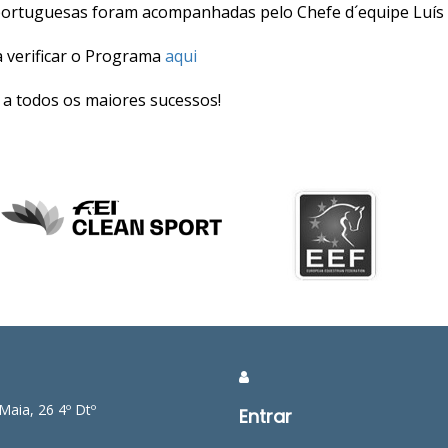
portuguesas foram acompanhadas pelo Chefe d´equipe Luís N
 verificar o Programa
aqui
 a todos os maiores sucessos!
Maia, 26 4º Dtº
Entrar