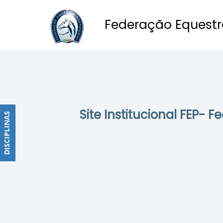
Federação Equestr
Obstáculos
PROGRAMAS
DE
COMPETIÇÕES
CALENDÁRIO
Site Institucional FEP- 
DE
DISCIPLINAS
DISCIPLINAS
COMPETIÇÕES
RESULTADOS
RANKING
DOCUMENTOS
Dressage
e
Paradressage
CALENDÁRIO