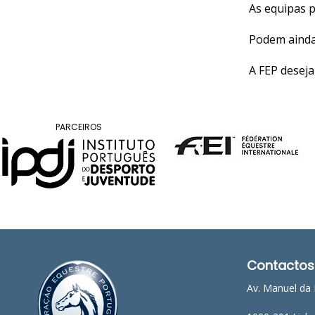
As equipas 
Raides
Podem ainda
PROGRAMAS
A FEP deseja
DE
COMPETIÇÃO
CALENDÁRIO
DE
PARCEIROS
COMPETIÇÕES
RESULTADOS
RANKING
DOCUMENTOS
Atrelagem
CALENDÁRIO
Contactos
DE
COMPETIÇÕES
Av. Manuel da 
PROGRAMAS