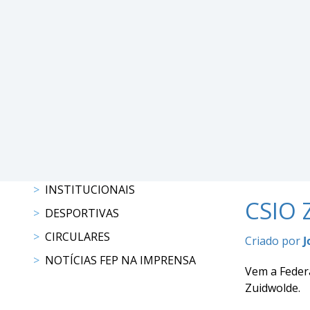
DE
COMPETIÇÕES
PROGRAMAS
DE
COMPETIÇÕES
RESULTADOS
RANKING
DOCUMENTOS
C.
C.
E.
INSTITUCIONAIS
CSIO 
PROGRAMAS
DESPORTIVAS
DE
CIRCULARES
Criado por
J
COMPETIÇÕES
CALENDÁRIO
NOTÍCIAS FEP NA IMPRENSA
Vem a Feder
DE
Zuidwolde.
COMPETIÇÕES
DOCUMENTOS