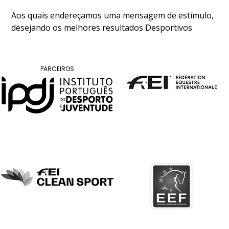
DE
COMPETIÇÕES
Aos quais endereçamos uma mensagem de estímulo,
PROGRAMA
desejando os melhores resultados Desportivos
DE
COMPETIÇÕES
DOCUMENTOS
PARCEIROS
Horseball
CALENDÁRIO
DE
COMPETIÇÕES
PROGRAMA
DE
COMPETIÇÕES
RESULTADOS
DOCUMENTOS
Inter
Escolas