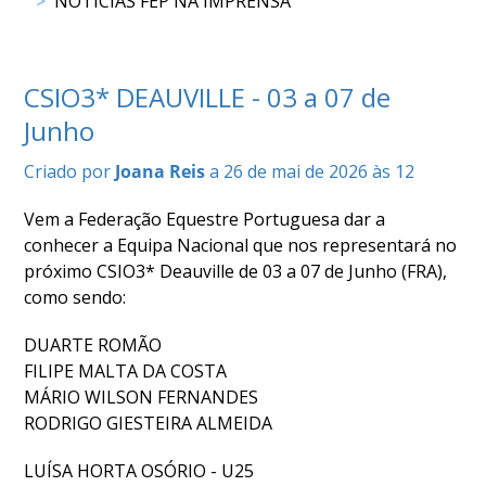
NOTÍCIAS FEP NA IMPRENSA
COMPETIÇÕES
RESULTADOS
DOCUMENTOS
CSIO3* DEAUVILLE - 03 a 07 de
Equitação
Junho
de
Trabalho
Criado por
Joana Reis
a 26 de mai de 2026 às 12
CALENDÁRIO
DE
Vem a Federação Equestre Portuguesa dar a
COMPETIÇÕES
conhecer a Equipa Nacional que nos representará no
PROGRAMA
próximo CSIO3* Deauville de 03 a 07 de Junho (FRA),
DE
como sendo:
COMPETIÇÕES
RESULTADOS
DUARTE ROMÃO
DOCUMENTOS
FILIPE MALTA DA COSTA
TREC
MÁRIO WILSON FERNANDES
RODRIGO GIESTEIRA ALMEIDA
CALENDÁRIO
LUÍSA HORTA OSÓRIO - U25