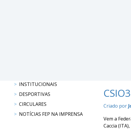
DE
COMPETIÇÕES
PROGRAMAS
DE
COMPETIÇÕES
RESULTADOS
RANKING
DOCUMENTOS
C.
C.
E.
INSTITUCIONAIS
PROGRAMAS
CSIO3
DESPORTIVAS
DE
COMPETIÇÕES
CIRCULARES
Criado por
J
CALENDÁRIO
NOTÍCIAS FEP NA IMPRENSA
DE
Vem a Feder
COMPETIÇÕES
Caccia (ITA)
DOCUMENTOS