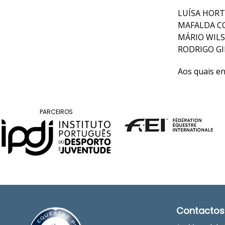
Raides
LUÍSA HORT
MAFALDA C
MÁRIO WIL
PROGRAMAS
RODRIGO GI
DE
COMPETIÇÃO
Aos quais e
CALENDÁRIO
DE
COMPETIÇÕES
PARCEIROS
RESULTADOS
RANKING
DOCUMENTOS
Atrelagem
CALENDÁRIO
DE
COMPETIÇÕES
Contactos
PROGRAMAS