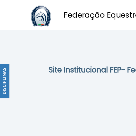
Federação Equestr
Obstáculos
PROGRAMAS
DE
COMPETIÇÕES
CALENDÁRIO
Site Institucional FEP- 
DE
DISCIPLINAS
DISCIPLINAS
COMPETIÇÕES
RESULTADOS
RANKING
DOCUMENTOS
Dressage
e
Paradressage
CALENDÁRIO