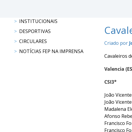
DE
COMPETIÇÕES
RESULTADOS
INSTITUCIONAIS
DOCUMENTOS
Caval
DESPORTIVAS
Equitação
de
CIRCULARES
Criado por
J
Trabalho
NOTÍCIAS FEP NA IMPRENSA
Cavaleiros d
CALENDÁRIO
DE
Valencia (ES
COMPETIÇÕES
PROGRAMA
CSI3*
DE
COMPETIÇÕES
João Vicent
João Vicent
RESULTADOS
Madalena E
DOCUMENTOS
Afonso Reb
TREC
Francisco 
Francisco F