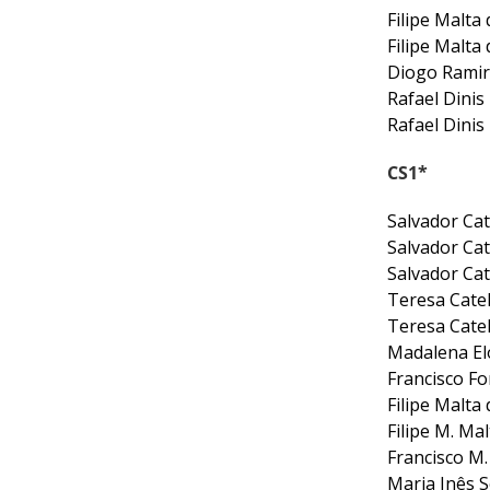
CALENDÁRIO
Filipe Malt
DE
Filipe Malta
COMPETIÇÕES
Diogo Rami
PROGRAMA
Rafael Dini
DE
Rafael Dini
COMPETIÇÕES
DOCUMENTOS
CS1*
Horseball
Salvador Ca
Salvador Ca
Salvador Ca
CALENDÁRIO
Teresa Cate
DE
Teresa Cate
COMPETIÇÕES
Madalena E
PROGRAMA
Francisco F
DE
Filipe Malt
COMPETIÇÕES
Filipe M. M
RESULTADOS
Francisco M
DOCUMENTOS
Maria Inês 