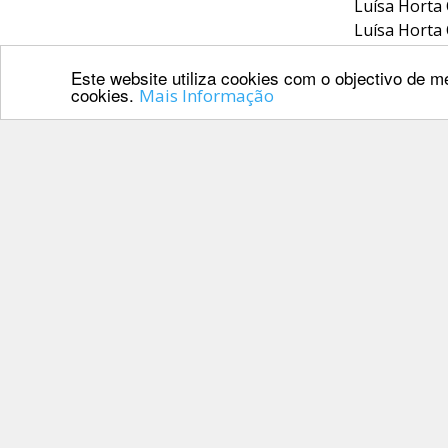
Luísa Hort
Luísa Horta
Luísa Hort
Este website utiliza cookies com o objectivo de me
cookies.
Mais Informação
CSIYH1*
Francisco 
Francisco 
OCALA (EUA)
CSI4*
Luís Sabino
Luís Sabin
Luís Sabino
A FEP deseja