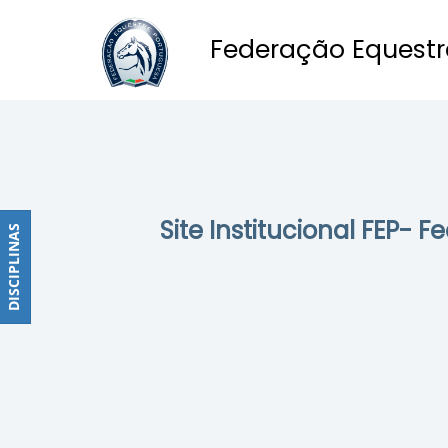
Federação Equestr
Obstáculos
PROGRAMAS
DE
COMPETIÇÕES
CALENDÁRIO
Site Institucional FEP- 
DE
DISCIPLINAS
DISCIPLINAS
COMPETIÇÕES
RESULTADOS
RANKING
DOCUMENTOS
Dressage
e
Paradressage
CALENDÁRIO