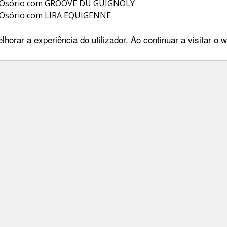
a Osório com GROOVE DU GUIGNOLY
 Osório com LIRA EQUIGENNE
a Osório com SALOMEA VAN'T MERELSNEST
lhorar a experiência do utilizador. Ao continuar a visitar o
Brandão com PEARL JAM MOLGA
Brandão com ROTHSCHILD
 03/02/2026 - 08/02/2026
 com GALLAXIA DE FERVAL Z
o com SCOOP DE SEPTON Z
 com QUICKSILVER C
 os maiores sucessos a todos!