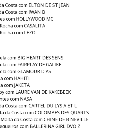
a da Costa com ELTON DE ST JEAN
 da Costa com IWAN B
res com HOLLYWOOD MC
s Rocha com CASALITA
s Rocha com LEZO
tela com BIG HEART DES SENS
tela com FAIRPLAY DE GALIKE
tela com GLAMOUR D'AS
la com HAHITI
la com JAKETA
loy com LAURE VAN DE KAKEBEEK
ontes com NASA
a da Costa com CARTEL DU LYS A ET L
alta da Costa com COLOMBES DES QUARTS
. Malta da Costa com CHINE DE B´NEVILLE
Sequeiros com BALLERINA GIRL DVO Z