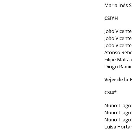
Inter
Maria Inês 
Escolas
DOCUMENTOS
CSIYH
João Vicent
João Vicente
João Vicent
Afonso Reb
Filipe Malt
Diogo Ramir
Palmarés
Vejer de la 
CSI4*
Nuno Tiago
Nuno Tiago
Nuno Tiago
Luísa Horta