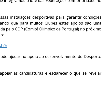
ue integramos o lote das Federações com prioridade no
ssas instalações desportivas para garantir condições
derando que para muitos Clubes estes apoios são uma
ida pelo COP (Comité Olímpico de Portugal) no próximo
ão:
sLfh
e pode ajudar no apoio ao desenvolvimento do Desporto
poiar as candidaturas e esclarecer o que se revelar