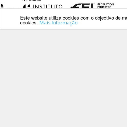
CALENDÁRIO
DE
COMPETIÇÕES
Este website utiliza cookies com o objectivo de me
cookies.
PROGRAMA
Mais Informação
DE
COMPETIÇÕES
DOCUMENTOS
Contactos
Horseball
Av. Manuel da 
CALENDÁRIO
1000-201 Lisb
DE
COMPETIÇÕES
Telefone: 218 
PROGRAMA
E-mail: geral@f
DE
COMPETIÇÕES
RESULTADOS
DOCUMENTOS