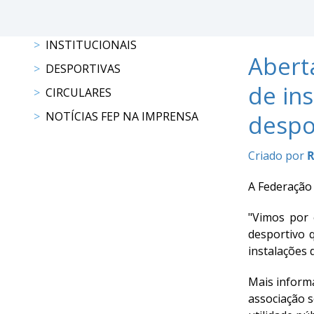
Raides
INSTITUCIONAIS
PROGRAMAS
Abert
DESPORTIVAS
DE
de ins
COMPETIÇÃO
CIRCULARES
CALENDÁRIO
NOTÍCIAS FEP NA IMPRENSA
despo
DE
COMPETIÇÕES
Criado por
R
RESULTADOS
RANKING
A Federação 
DOCUMENTOS
Atrelagem
"Vimos por 
desportivo 
instalações 
CALENDÁRIO
DE
Mais inform
COMPETIÇÕES
associação s
PROGRAMAS