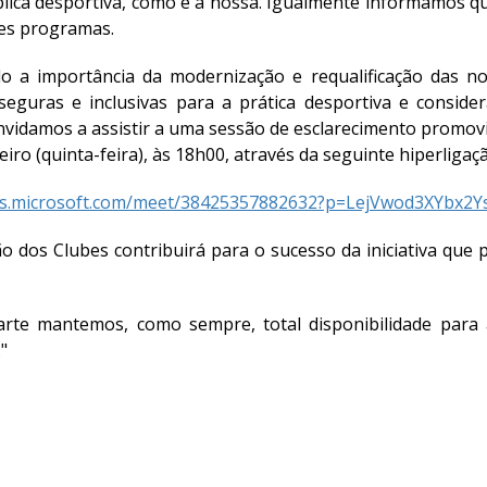
blica desportiva, como é a nossa. Igualmente informamos q
tes programas.
o a importância da modernização e requalificação das no
seguras e inclusivas para a prática desportiva e consi
nvidamos a assistir a uma sessão de esclarecimento promov
eiro (quinta-feira), às 18h00, através da seguinte hiperligaç
ms.microsoft.com/meet/38425357882632?p=LejVwod3XYbx2Y
ão dos Clubes contribuirá para o sucesso da iniciativa qu
rte mantemos, como sempre, total disponibilidade para a
"