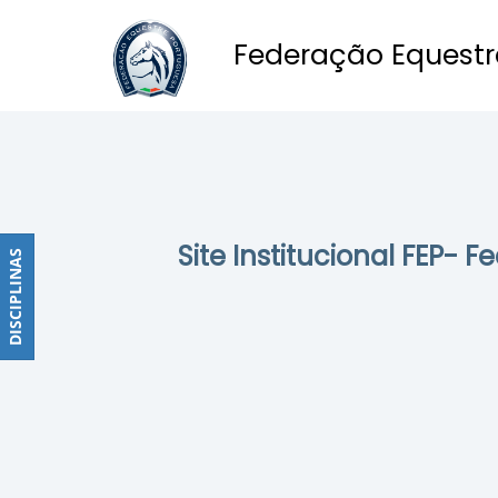
Federação Equestr
Obstáculos
PROGRAMAS
DE
COMPETIÇÕES
CALENDÁRIO
Site Institucional FEP- 
DE
DISCIPLINAS
DISCIPLINAS
COMPETIÇÕES
RESULTADOS
RANKING
DOCUMENTOS
Dressage
e
Paradressage
CALENDÁRIO