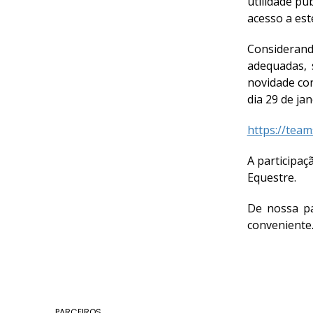
utilidade pú
DE
acesso a es
COMPETIÇÕES
RESULTADOS
Considerand
DOCUMENTOS
adequadas, 
Equitação
novidade co
de
dia 29 de jan
Trabalho
https://tea
CALENDÁRIO
DE
A participaç
COMPETIÇÕES
Equestre.
PROGRAMA
DE
De nossa pa
COMPETIÇÕES
conveniente.
RESULTADOS
DOCUMENTOS
TREC
PARCEIROS