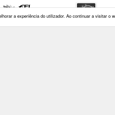
lhorar a experiência do utilizador. Ao continuar a visitar o
Maia, 26 4º Dtº
Entrar
oa
Privacidade
478 775
Condições de Utilizaçã
ep.pt
Mapa do Site
Livro de Reclamações
FEP TV