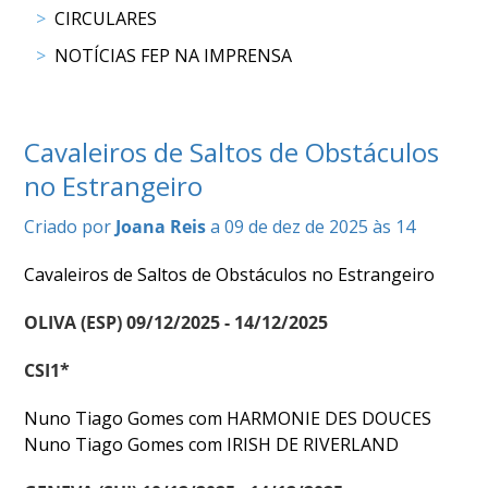
DE
CIRCULARES
COMPETIÇÕES
NOTÍCIAS FEP NA IMPRENSA
PROGRAMA
DE
COMPETIÇÕES
DOCUMENTOS
Cavaleiros de Saltos de Obstáculos
Horseball
no Estrangeiro
Criado por
Joana Reis
a 09 de dez de 2025 às 14
CALENDÁRIO
DE
Cavaleiros de Saltos de Obstáculos no Estrangeiro
COMPETIÇÕES
PROGRAMA
OLIVA (ESP) 09/12/2025 - 14/12/2025
DE
CSI1*
COMPETIÇÕES
RESULTADOS
Nuno Tiago Gomes com HARMONIE DES DOUCES
DOCUMENTOS
Nuno Tiago Gomes com IRISH DE RIVERLAND
Inter
Escolas