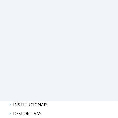
COMPETIÇÕES
RESULTADOS
DOCUMENTOS
Equitação
de
Trabalho
CALENDÁRIO
DE
COMPETIÇÕES
PROGRAMA
DE
COMPETIÇÕES
RESULTADOS
DOCUMENTOS
TREC
INSTITUCIONAIS
CALENDÁRIO
DESPORTIVAS