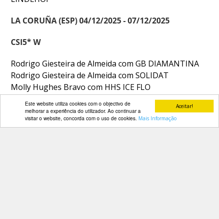
LA CORUÑA (ESP) 04/12/2025 - 07/12/2025
CSI5* W
Rodrigo Giesteira de Almeida com GB DIAMANTINA
Rodrigo Giesteira de Almeida com SOLIDAT
Molly Hughes Bravo com HHS ICE FLO
Molly Hughes Bravo com HHS TOKYO
Este website utiliza cookies com o objectivo de
Aceitar!
Duarte Seabra com DOURADOS 2
melhorar a experiência do utilizador. Ao continuar a
visitar o website, concorda com o uso de cookies.
Mais Informação
Duarte Seabra com FERNHILL LEONARDO
A FEP deseja os maiores sucessos a todos!
PARCEIROS