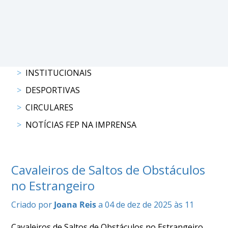
DE
COMPETIÇÕES
PROGRAMA
DE
COMPETIÇÕES
DOCUMENTOS
INSTITUCIONAIS
Horseball
DESPORTIVAS
CIRCULARES
CALENDÁRIO
DE
NOTÍCIAS FEP NA IMPRENSA
COMPETIÇÕES
PROGRAMA
DE
Cavaleiros de Saltos de Obstáculos
COMPETIÇÕES
no Estrangeiro
RESULTADOS
DOCUMENTOS
Criado por
Joana Reis
a 04 de dez de 2025 às 11
Inter
Escolas
Cavaleiros de Saltos de Obstáculos no Estrangeiro