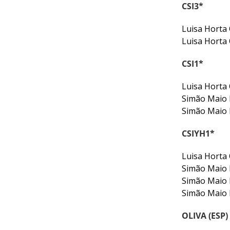
CSI3*
DE
COMPETIÇÕES
Luisa Horta
RESULTADOS
Luisa Hort
DOCUMENTOS
Equitação
CSI1*
de
Trabalho
Luisa Hort
Simão Maio
CALENDÁRIO
Simão Maio
DE
COMPETIÇÕES
CSIYH1*
PROGRAMA
DE
Luisa Horta
COMPETIÇÕES
Simão Maio 
RESULTADOS
Simão Maio 
DOCUMENTOS
Simão Maio
TREC
OLIVA (ESP)