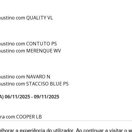
austino com QUALITY VL
Faustino com CONTUTO PS
Faustino com MERENQUE WV
austino com NAVARO N
austino com STACCISO BLUE PS
) 06/11/2025 - 09/11/2025
bra com COOPER LB
bra com DOURADOS 2
lhorar a experiência do utilizador. Ao continuar a visitar o
bra com FERNHILL LEONARDO