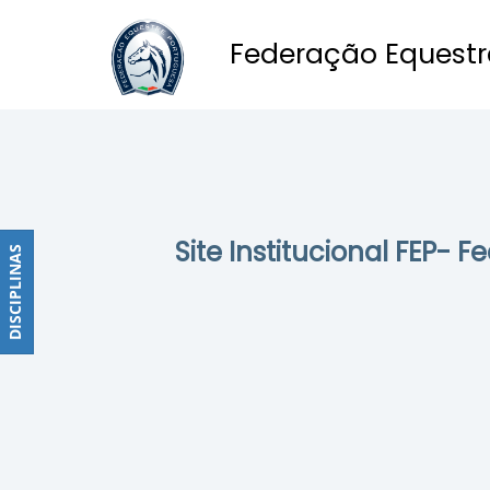
Federação Equestr
Obstáculos
PROGRAMAS
DE
COMPETIÇÕES
CALENDÁRIO
Site Institucional FEP- 
DE
DISCIPLINAS
DISCIPLINAS
COMPETIÇÕES
RESULTADOS
RANKING
DOCUMENTOS
Dressage
e
Paradressage
CALENDÁRIO