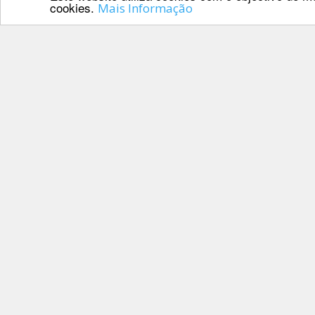
Inter
cookies.
Mais Informação
Escolas
A FEP deseja
DOCUMENTOS
PARCEIROS
Palmarés
Contactos
Av. Manuel da 
1000-201 Lisb
Telefone: 218 