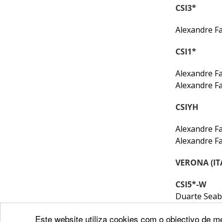
CALENDÁRIO
CSI3*
DE
COMPETIÇÕES
Alexandre F
PROGRAMA
DE
CSI1*
COMPETIÇÕES
Alexandre 
DOCUMENTOS
Alexandre 
Horseball
CSIYH
CALENDÁRIO
Alexandre F
DE
Alexandre F
COMPETIÇÕES
VERONA (ITA
PROGRAMA
DE
CSI5*-W
COMPETIÇÕES
Duarte Sea
RESULTADOS
Duarte Sea
DOCUMENTOS
Este website utiliza cookies com o objectivo de me
Duarte Sea