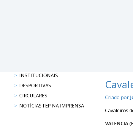
Raides
PROGRAMAS
DE
COMPETIÇÃO
CALENDÁRIO
DE
COMPETIÇÕES
RESULTADOS
INSTITUCIONAIS
RANKING
Caval
DOCUMENTOS
DESPORTIVAS
Atrelagem
CIRCULARES
Criado por
J
NOTÍCIAS FEP NA IMPRENSA
CALENDÁRIO
Cavaleiros d
DE
COMPETIÇÕES
VALENCIA (E
PROGRAMAS