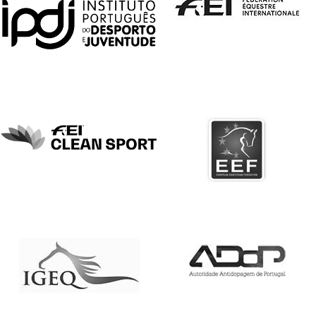
DE
COMPETIÇÕES
PROGRAMA
DE
COMPETIÇÕES
DOCUMENTOS
Horseball
CALENDÁRIO
DE
COMPETIÇÕES
PROGRAMA
DE
COMPETIÇÕES
RESULTADOS
DOCUMENTOS
Inter
Escolas