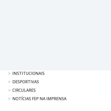
PROGRAMAS
DE
COMPETIÇÃO
CALENDÁRIO
DE
COMPETIÇÕES
RESULTADOS
RANKING
DOCUMENTOS
Atrelagem
INSTITUCIONAIS
DESPORTIVAS
CALENDÁRIO
CIRCULARES
DE
COMPETIÇÕES
NOTÍCIAS FEP NA IMPRENSA
PROGRAMAS
DE