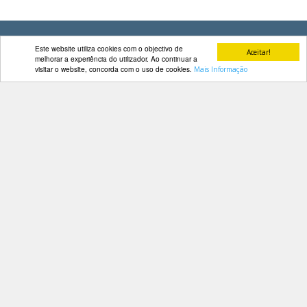
DOCUMENTOS
Este website utiliza cookies com o objectivo de
Aceitar!
melhorar a experiência do utilizador. Ao continuar a
visitar o website, concorda com o uso de cookies.
Mais Informação
Palmarés
Contactos
Av. Manuel da Maia, 26 4º Dtº
1000-201 Lisboa
Telefone: 218 478 775
E-mail: geral@fep.pt
Entrar