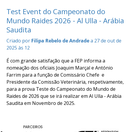
COMPETIÇÕES
Test Event do Campeonato do
RESULTADOS
Mundo Raides 2026 - Al Ulla - Arábia
DOCUMENTOS
Saudita
Equitação
de
Trabalho
Criado por
Filipa Rebelo de Andrade
a 27 de out de
CALENDÁRIO
2025 às 12
DE
É com grande satisfação que a FEP informa a
COMPETIÇÕES
nomeação dos oficiais Joaquim Marçal e António
PROGRAMA
Farrim para a função de Comissário Chefe e
DE
Presidente da Comissão Veterinária, respetivamente,
COMPETIÇÕES
para a prova Teste do Campeonato do Mundo de
RESULTADOS
Raides de 2026 que se irá realizar em Al Ulla - Arábia
DOCUMENTOS
Saudita em Novembro de 2025.
TREC
CALENDÁRIO
PARCEIROS