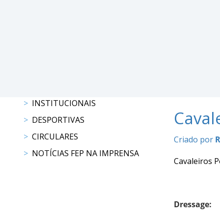
Raides
PROGRAMAS
DE
COMPETIÇÃO
CALENDÁRIO
DE
COMPETIÇÕES
INSTITUCIONAIS
Caval
RESULTADOS
DESPORTIVAS
RANKING
CIRCULARES
DOCUMENTOS
Criado por
R
Atrelagem
NOTÍCIAS FEP NA IMPRENSA
Cavaleiros P
CALENDÁRIO
DE
COMPETIÇÕES
Dressage:
PROGRAMAS