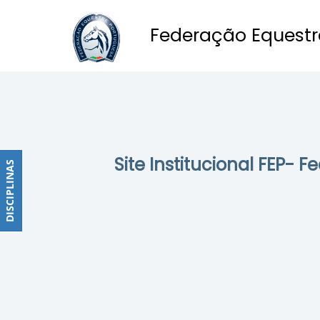
Federação Equestr
Obstáculos
PROGRAMAS
DE
COMPETIÇÕES
CALENDÁRIO
Site Institucional FEP- 
DE
DISCIPLINAS
DISCIPLINAS
COMPETIÇÕES
RESULTADOS
RANKING
DOCUMENTOS
Dressage
e
Paradressage
CALENDÁRIO