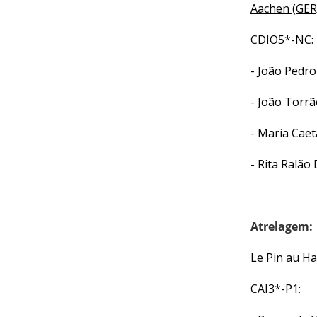
Aachen (GER)
DE
COMPETIÇÕES
CDIO5*-NC:
RESULTADOS
DOCUMENTOS
- João Ped
Equitação
de
- João Torr
Trabalho
- Maria Cae
CALENDÁRIO
DE
- Rita Ralão
COMPETIÇÕES
PROGRAMA
DE
Atrelagem:
COMPETIÇÕES
RESULTADOS
Le Pin au Ha
DOCUMENTOS
TREC
CAI3*-P1: