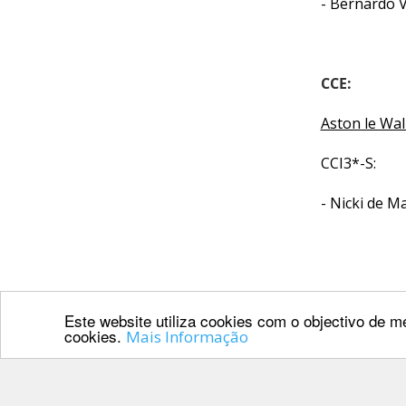
CALENDÁRIO
- Bernardo 
DE
COMPETIÇÕES
PROGRAMA
CCE:
DE
COMPETIÇÕES
Aston le Wal
DOCUMENTOS
CCI3*-S:
Horseball
- Nicki de 
CALENDÁRIO
DE
COMPETIÇÕES
PROGRAMA
Este website utiliza cookies com o objectivo de me
DE
A FEP deseja
cookies.
Mais Informação
COMPETIÇÕES
RESULTADOS
DOCUMENTOS
PARCEIROS