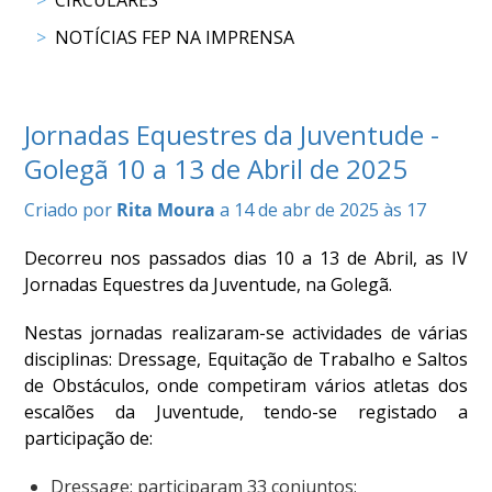
CIRCULARES
DE
COMPETIÇÕES
NOTÍCIAS FEP NA IMPRENSA
PROGRAMA
DE
COMPETIÇÕES
Jornadas Equestres da Juventude -
DOCUMENTOS
Golegã 10 a 13 de Abril de 2025
Horseball
Criado por
Rita Moura
a 14 de abr de 2025 às 17
CALENDÁRIO
Decorreu nos passados dias 10 a 13 de Abril, as IV
DE
Jornadas Equestres da Juventude, na Golegã.
COMPETIÇÕES
PROGRAMA
Nestas jornadas realizaram-se actividades de várias
DE
disciplinas: Dressage, Equitação de Trabalho e Saltos
COMPETIÇÕES
de Obstáculos, onde competiram vários atletas dos
RESULTADOS
escalões da Juventude, tendo-se registado a
DOCUMENTOS
participação de:
Inter
Escolas
Dressage: participaram 33 conjuntos;