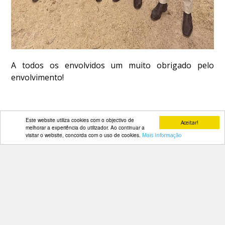
A todos os envolvidos um muito obrigado pelo
envolvimento!
PARCEIROS
Este website utiliza cookies com o objectivo de
Aceitar!
melhorar a experiência do utilizador. Ao continuar a
visitar o website, concorda com o uso de cookies.
Mais Informação