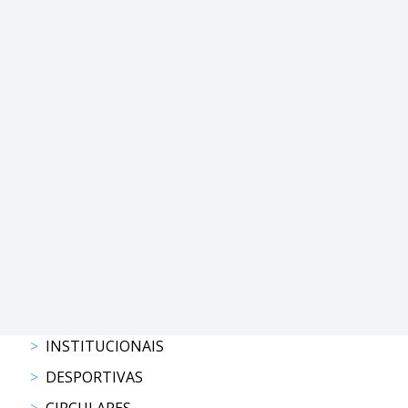
COMPETIÇÕES
RESULTADOS
DOCUMENTOS
Equitação
de
Trabalho
CALENDÁRIO
DE
COMPETIÇÕES
PROGRAMA
DE
COMPETIÇÕES
RESULTADOS
DOCUMENTOS
TREC
INSTITUCIONAIS
DESPORTIVAS
CALENDÁRIO