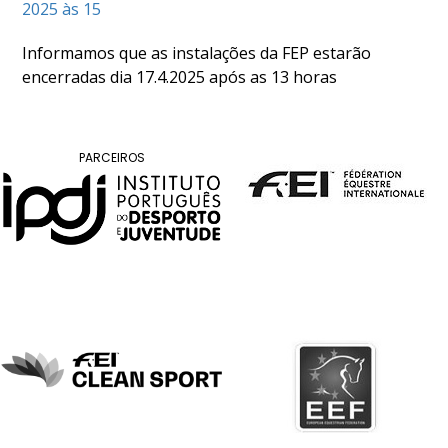
2025 às 15
COMPETIÇÕES
RESULTADOS
Informamos que as instalações da FEP estarão
DOCUMENTOS
encerradas dia 17.4.2025 após as 13 horas
Equitação
de
Trabalho
CALENDÁRIO
PARCEIROS
DE
COMPETIÇÕES
PROGRAMA
DE
COMPETIÇÕES
RESULTADOS
DOCUMENTOS
TREC
CALENDÁRIO