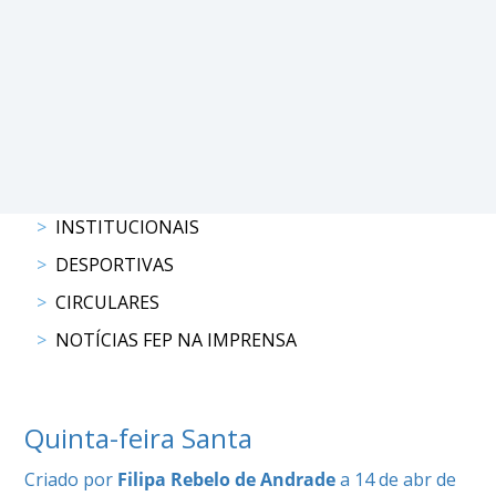
PROGRAMAS
DE
COMPETIÇÃO
CALENDÁRIO
DE
COMPETIÇÕES
RESULTADOS
INSTITUCIONAIS
RANKING
DESPORTIVAS
DOCUMENTOS
CIRCULARES
Atrelagem
NOTÍCIAS FEP NA IMPRENSA
CALENDÁRIO
DE
Quinta-feira Santa
COMPETIÇÕES
PROGRAMAS
Criado por
Filipa Rebelo de Andrade
a 14 de abr de
DE