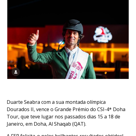
DE
COMPETIÇÕES
PROGRAMA
DE
COMPETIÇÕES
DOCUMENTOS
Horseball
CALENDÁRIO
DE
COMPETIÇÕES
PROGRAMA
DE
Duarte Seabra com a sua montada olímpica
COMPETIÇÕES
Dourados II, vence o Grande Prémio do CSI-4* Doha
RESULTADOS
Tour, que teve lugar nos passados dias 15 a 18 de
DOCUMENTOS
Janeiro, em Doha, Al Shaqab (QAT).
Inter
Escolas
A FEP felicita-o pelos brilhantes resultados obtidos!