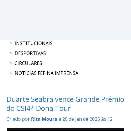
COMPETIÇÕES
RESULTADOS
DOCUMENTOS
Equitação
de
Trabalho
INSTITUCIONAIS
CALENDÁRIO
DESPORTIVAS
DE
COMPETIÇÕES
CIRCULARES
PROGRAMA
NOTÍCIAS FEP NA IMPRENSA
DE
COMPETIÇÕES
RESULTADOS
Duarte Seabra vence Grande Prémio
DOCUMENTOS
TREC
do CSI4* Doha Tour
Criado por
Rita Moura
a 20 de jan de 2025 às 12
CALENDÁRIO