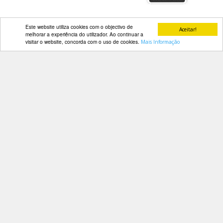
Este website utiliza cookies com o objectivo de
Aceitar!
melhorar a experiência do utilizador. Ao continuar a
visitar o website, concorda com o uso de cookies.
Mais Informação
Contactos
Av. Manuel da Maia, 26 4º Dtº