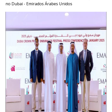
DE
no Dubai - Emirados Árabes Unidos
COMPETIÇÕES
PROGRAMA
DE
COMPETIÇÕES
DOCUMENTOS
Horseball
CALENDÁRIO
DE
COMPETIÇÕES
PROGRAMA
DE
COMPETIÇÕES
RESULTADOS
DOCUMENTOS
Inter
Escolas