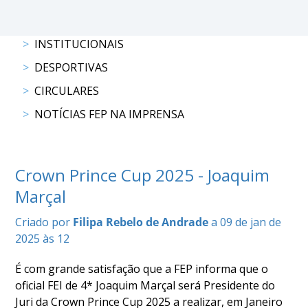
COMPETIÇÕES
RESULTADOS
INSTITUCIONAIS
DOCUMENTOS
DESPORTIVAS
Equitação
de
CIRCULARES
Trabalho
CALENDÁRIO
NOTÍCIAS FEP NA IMPRENSA
DE
COMPETIÇÕES
PROGRAMA
Crown Prince Cup 2025 - Joaquim
DE
Marçal
COMPETIÇÕES
RESULTADOS
Criado por
Filipa Rebelo de Andrade
a 09 de jan de
DOCUMENTOS
2025 às 12
TREC
É com grande satisfação que a FEP informa que o
oficial FEI de 4* Joaquim Marçal será Presidente do
CALENDÁRIO
Juri da Crown Prince Cup 2025 a realizar, em Janeiro