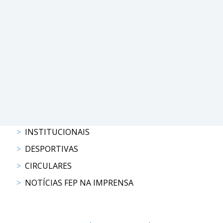
COMPETIÇÕES
RESULTADOS
DOCUMENTOS
Equitação
de
Trabalho
CALENDÁRIO
DE
COMPETIÇÕES
PROGRAMA
DE
INSTITUCIONAIS
COMPETIÇÕES
DESPORTIVAS
RESULTADOS
CIRCULARES
DOCUMENTOS
TREC
NOTÍCIAS FEP NA IMPRENSA
CALENDÁRIO