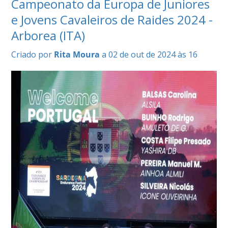
Campeonato da Europa de Juniores
DE
COMPETIÇÕES
e Jovens Cavaleiros de Raides 2024 -
PROGRAMA
Arborea (ITA)
DE
COMPETIÇÕES
Criado por
Rita Moura
a 02 de out de 2024 às 16
DOCUMENTOS
Horseball
CALENDÁRIO
DE
COMPETIÇÕES
PROGRAMA
DE
COMPETIÇÕES
RESULTADOS
DOCUMENTOS
Inter
Escolas