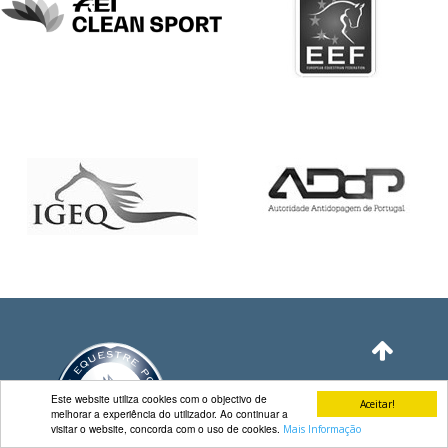
DE
COMPETIÇÕES
PROGRAMA
DE
COMPETIÇÕES
DOCUMENTOS
Horseball
CALENDÁRIO
DE
COMPETIÇÕES
PROGRAMA
DE
COMPETIÇÕES
RESULTADOS
DOCUMENTOS
Este website utiliza cookies com o objectivo de
Aceitar!
melhorar a experiência do utilizador. Ao continuar a
Inter
visitar o website, concorda com o uso de cookies.
Mais Informação
Escolas