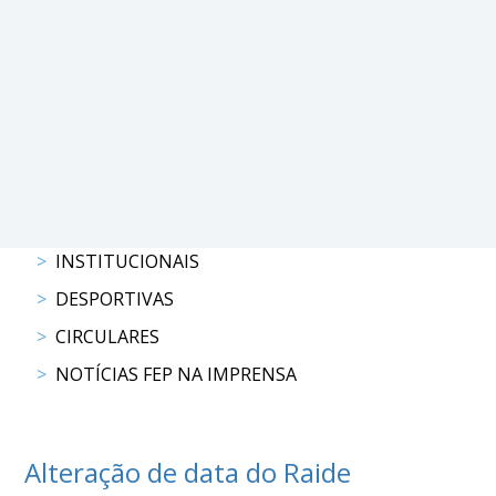
PROGRAMAS
DE
COMPETIÇÃO
CALENDÁRIO
DE
COMPETIÇÕES
RESULTADOS
RANKING
INSTITUCIONAIS
DOCUMENTOS
DESPORTIVAS
Atrelagem
CIRCULARES
NOTÍCIAS FEP NA IMPRENSA
CALENDÁRIO
DE
COMPETIÇÕES
PROGRAMAS
Alteração de data do Raide
DE