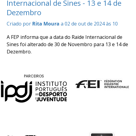
Internacional de Sines - 13 e 14 de
COMPETIÇÕES
Dezembro
RESULTADOS
DOCUMENTOS
Criado por
Rita Moura
a 02 de out de 2024 às 10
Equitação
de
A FEP informa que a data do Raide Internacional de
Trabalho
Sines foi alterado de 30 de Novembro para 13 e 14 de
CALENDÁRIO
Dezembro.
DE
COMPETIÇÕES
PROGRAMA
PARCEIROS
DE
COMPETIÇÕES
RESULTADOS
DOCUMENTOS
TREC
CALENDÁRIO