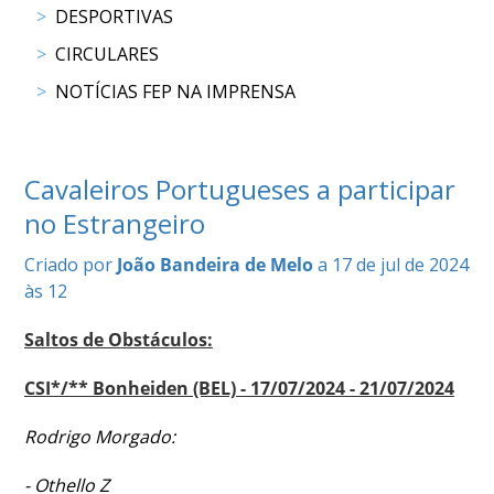
DESPORTIVAS
COMPETIÇÕES
RESULTADOS
CIRCULARES
DOCUMENTOS
NOTÍCIAS FEP NA IMPRENSA
Equitação
de
Trabalho
CALENDÁRIO
Cavaleiros Portugueses a participar
DE
no Estrangeiro
COMPETIÇÕES
PROGRAMA
Criado por
João Bandeira de Melo
a 17 de jul de 2024
DE
às 12
COMPETIÇÕES
Saltos de Obstáculos:
RESULTADOS
DOCUMENTOS
CSI*/** Bonheiden (BEL) - 17/07/2024 - 21/07/2024
TREC
Rodrigo Morgado:
CALENDÁRIO
- Othello Z