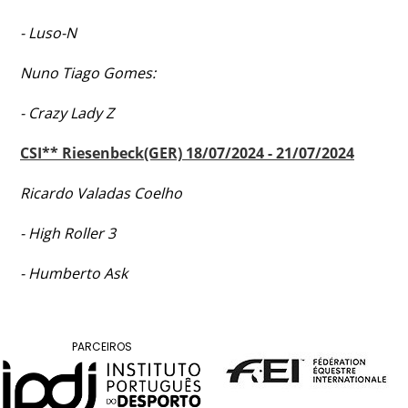
DE
COMPETIÇÕES
- Luso-N
PROGRAMA
DE
Nuno Tiago Gomes:
COMPETIÇÕES
- Crazy Lady Z
DOCUMENTOS
Horseball
CSI** Riesenbeck(GER) 18/07/2024 - 21/07/2024
Ricardo Valadas Coelho
CALENDÁRIO
DE
- High Roller 3
COMPETIÇÕES
PROGRAMA
- Humberto Ask
DE
COMPETIÇÕES
RESULTADOS
PARCEIROS
DOCUMENTOS
Inter
Escolas