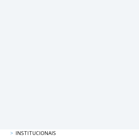
PROGRAMAS
DE
COMPETIÇÃO
CALENDÁRIO
DE
COMPETIÇÕES
RESULTADOS
RANKING
DOCUMENTOS
Atrelagem
CALENDÁRIO
DE
COMPETIÇÕES
PROGRAMAS
INSTITUCIONAIS
DE