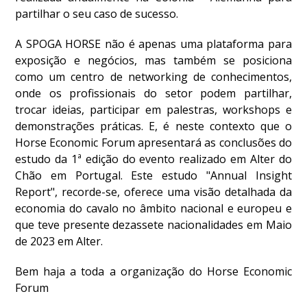
DE
partilhar o seu caso de sucesso.
COMPETIÇÕES
PROGRAMA
A SPOGA HORSE não é apenas uma plataforma para
DE
exposição e negócios, mas também se posiciona
COMPETIÇÕES
como um centro de networking de conhecimentos,
DOCUMENTOS
onde os profissionais do setor podem partilhar,
Horseball
trocar ideias, participar em palestras, workshops e
demonstrações práticas. E, é neste contexto que o
Horse Economic Forum apresentará as conclusões do
CALENDÁRIO
estudo da 1ª edição do evento realizado em Alter do
DE
Chão em Portugal. Este estudo "Annual Insight
COMPETIÇÕES
Report", recorde-se, oferece uma visão detalhada da
PROGRAMA
economia do cavalo no âmbito nacional e europeu e
DE
que teve presente dezassete nacionalidades em Maio
COMPETIÇÕES
de 2023 em Alter.
RESULTADOS
DOCUMENTOS
Bem haja a toda a organização do Horse Economic
Forum
Inter
Escolas