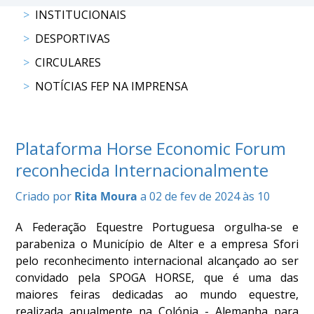
COMPETIÇÕES
INSTITUCIONAIS
RESULTADOS
DESPORTIVAS
DOCUMENTOS
CIRCULARES
Equitação
de
NOTÍCIAS FEP NA IMPRENSA
Trabalho
CALENDÁRIO
DE
Plataforma Horse Economic Forum
COMPETIÇÕES
PROGRAMA
reconhecida Internacionalmente
DE
Criado por
Rita Moura
a 02 de fev de 2024 às 10
COMPETIÇÕES
RESULTADOS
A Federação Equestre Portuguesa orgulha-se e
DOCUMENTOS
parabeniza o Município de Alter e a empresa Sfori
TREC
pelo reconhecimento internacional alcançado ao ser
convidado pela SPOGA HORSE, que é uma das
maiores feiras dedicadas ao mundo equestre,
CALENDÁRIO
realizada anualmente na Colónia - Alemanha para