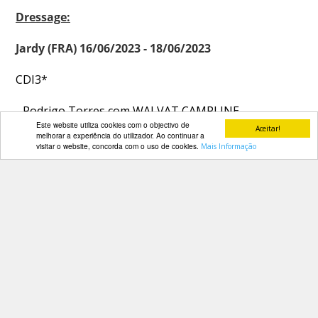
Dressage:
Jardy (FRA) 16/06/2023 - 18/06/2023
CDI3*
- Rodrigo Torres com WALVAT CAMPLINE
Este website utiliza cookies com o objectivo de
Aceitar!
melhorar a experiência do utilizador. Ao continuar a
visitar o website, concorda com o uso de cookies.
Mais Informação
C.C.E:
Warwick Hall (GBR) 16/06/2023 - 18/06/2023
CCI1*
- Nicki de Macedo com PRIMITIVE DOLLY BIRD