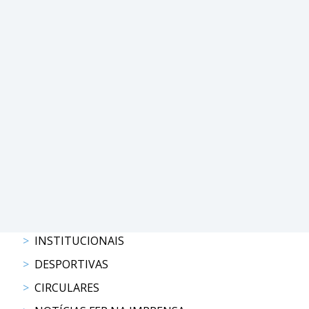
DE
COMPETIÇÕES
PROGRAMA
DE
COMPETIÇÕES
DOCUMENTOS
Horseball
CALENDÁRIO
DE
COMPETIÇÕES
PROGRAMA
DE
COMPETIÇÕES
INSTITUCIONAIS
RESULTADOS
DESPORTIVAS
DOCUMENTOS
CIRCULARES
Inter
Escolas