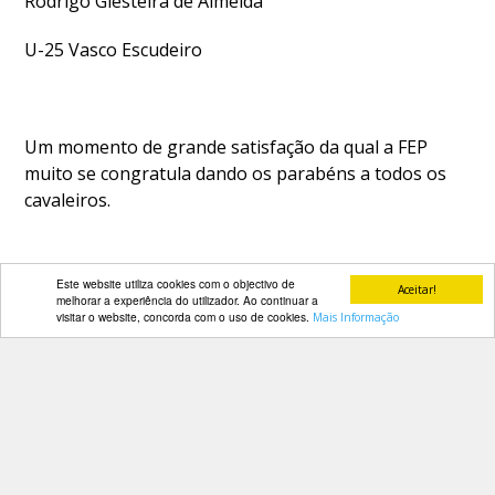
Rodrigo Giesteira de Almeida
U-25 Vasco Escudeiro
Um momento de grande satisfação da qual a FEP
muito se congratula dando os parabéns a todos os
cavaleiros.
Este website utiliza cookies com o objectivo de
PARCEIROS
Aceitar!
melhorar a experiência do utilizador. Ao continuar a
visitar o website, concorda com o uso de cookies.
Mais Informação