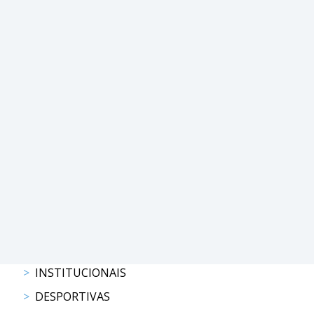
COMPETIÇÕES
RESULTADOS
DOCUMENTOS
Equitação
de
Trabalho
CALENDÁRIO
DE
COMPETIÇÕES
PROGRAMA
DE
COMPETIÇÕES
RESULTADOS
DOCUMENTOS
TREC
INSTITUCIONAIS
DESPORTIVAS
CALENDÁRIO