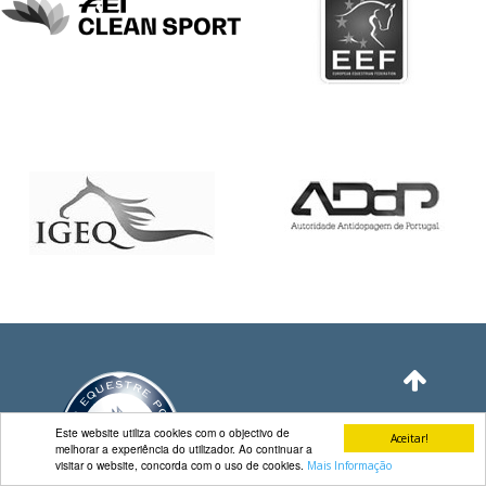
DE
COMPETIÇÕES
PROGRAMA
DE
COMPETIÇÕES
DOCUMENTOS
Horseball
CALENDÁRIO
DE
COMPETIÇÕES
PROGRAMA
DE
COMPETIÇÕES
RESULTADOS
DOCUMENTOS
Este website utiliza cookies com o objectivo de
Aceitar!
melhorar a experiência do utilizador. Ao continuar a
Inter
visitar o website, concorda com o uso de cookies.
Mais Informação
Escolas