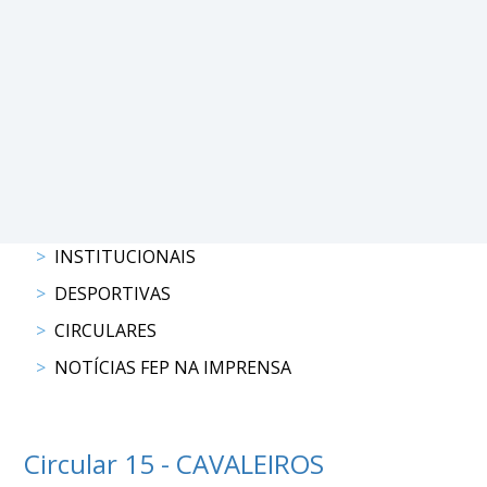
PROGRAMAS
DE
COMPETIÇÃO
CALENDÁRIO
DE
COMPETIÇÕES
RESULTADOS
RANKING
INSTITUCIONAIS
DOCUMENTOS
DESPORTIVAS
Atrelagem
CIRCULARES
NOTÍCIAS FEP NA IMPRENSA
CALENDÁRIO
DE
COMPETIÇÕES
PROGRAMAS
Circular 15 - CAVALEIROS
DE