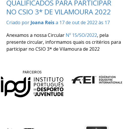
QUALIFICADOS PARA PARTICIPAR
COMPETIÇÕES
NO CSIO 3* DE VILAMOURA 2022
RESULTADOS
DOCUMENTOS
Criado por
Joana Reis
a 17 de out de 2022 às 17
Equitação
de
Anexamos a nossa Circular
Nº 15/SO/2022
, pela
Trabalho
presente circular, informamos quais os critérios para
CALENDÁRIO
participar no CSIO 3* de Vilamoura de 2022
DE
COMPETIÇÕES
PROGRAMA
PARCEIROS
DE
COMPETIÇÕES
RESULTADOS
DOCUMENTOS
TREC
CALENDÁRIO