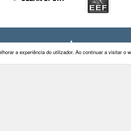
lhorar a experiência do utilizador. Ao continuar a visitar o
Maia, 26 4º Dtº
Entrar
oa
Privacidade
478 775
Condições de Utilizaçã
ep.pt
Mapa do Site
Livro de Reclamações
FEP TV