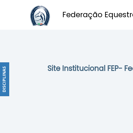
Federação Equestr
Obstáculos
PROGRAMAS
DE
COMPETIÇÕES
CALENDÁRIO
Site Institucional FEP- 
DE
DISCIPLINAS
DISCIPLINAS
COMPETIÇÕES
RESULTADOS
RANKING
DOCUMENTOS
Dressage
e
Paradressage
CALENDÁRIO