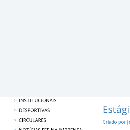
DE
COMPETIÇÕES
PROGRAMAS
DE
COMPETIÇÕES
RESULTADOS
RANKING
DOCUMENTOS
C.
C.
E.
PROGRAMAS
DE
INSTITUCIONAIS
COMPETIÇÕES
Estági
CALENDÁRIO
DESPORTIVAS
DE
CIRCULARES
Criado por
J
COMPETIÇÕES
DOCUMENTOS