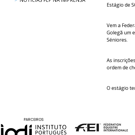
NOTÍCIAS FEP NA IMPRENSA
Estágio de S
Raides
PROGRAMAS
Vem a Feder
DE
Golegã um es
COMPETIÇÃO
Séniores.
CALENDÁRIO
DE
As inscriçõe
COMPETIÇÕES
ordem de che
RESULTADOS
RANKING
DOCUMENTOS
O estágio te
Atrelagem
CALENDÁRIO
DE
PARCEIROS
COMPETIÇÕES
PROGRAMAS