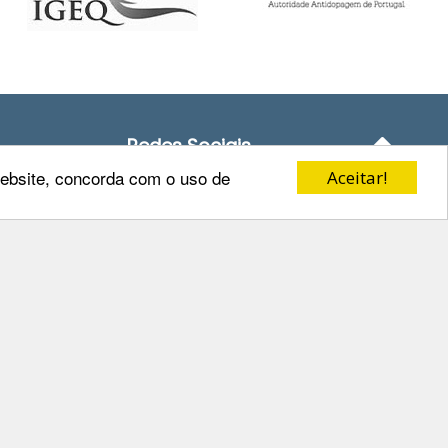
Redes Sociais
 website, concorda com o uso de
Aceitar!
o