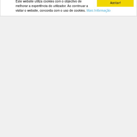
Este website utiliza cookies com o objectivo de
Aceitar!
melhorar a experiência do utilizador. Ao continuar a
Mário Barbosa
visitar o website, concorda com o uso de cookies.
Mais Informação
PARCEIROS