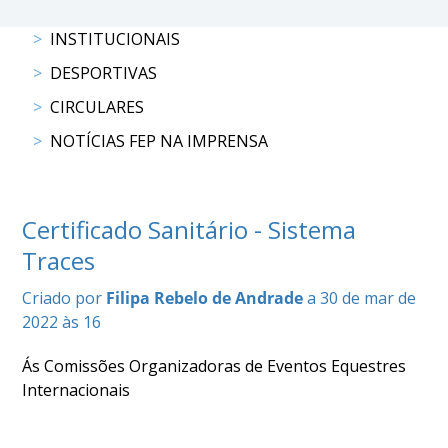
DE
COMPETIÇÕES
INSTITUCIONAIS
PROGRAMA
DESPORTIVAS
DE
COMPETIÇÕES
CIRCULARES
DOCUMENTOS
NOTÍCIAS FEP NA IMPRENSA
Horseball
CALENDÁRIO
Certificado Sanitário - Sistema
DE
Traces
COMPETIÇÕES
PROGRAMA
Criado por
Filipa Rebelo de Andrade
a 30 de mar de
DE
2022 às 16
COMPETIÇÕES
Ás Comissões Organizadoras de Eventos Equestres
RESULTADOS
Internacionais
DOCUMENTOS
Inter
Escolas