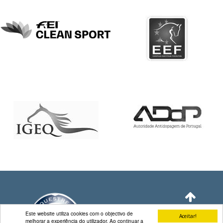
DE
COMPETIÇÕES
PROGRAMA
DE
COMPETIÇÕES
DOCUMENTOS
Horseball
CALENDÁRIO
DE
COMPETIÇÕES
PROGRAMA
DE
COMPETIÇÕES
RESULTADOS
DOCUMENTOS
Inter
Este website utiliza cookies com o objectivo de
Escolas
Aceitar!
melhorar a experiência do utilizador. Ao continuar a