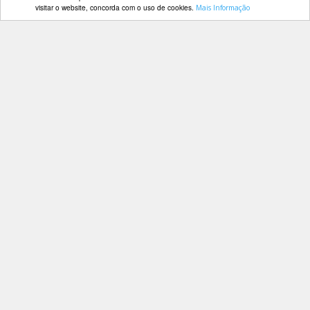
visitar o website, concorda com o uso de cookies.
Mais Informação
DOCUMENTOS
Contactos
Av. Manuel da Maia, 26 4º Dtº
Palmarés
1000-201 Lisboa
Telefone: 218 478 775
E-mail: geral@fep.pt
Entrar
Privacidade
Condições de Utilização
Mapa do Site