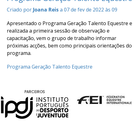
COMPETIÇÕES
Criado por
Joana Reis
a 07 de fev de 2022 às 09
RESULTADOS
DOCUMENTOS
Apresentado o Programa Geração Talento Equestre e
Equitação
realizada a primeira sessão de observação e
de
capacitação, vem o grupo de trabalho informar
Trabalho
próximas acções, bem como principais orientações do
CALENDÁRIO
programa.
DE
COMPETIÇÕES
Programa Geração Talento Equestre
PROGRAMA
DE
COMPETIÇÕES
PARCEIROS
RESULTADOS
DOCUMENTOS
TREC
CALENDÁRIO