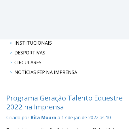
COMPETIÇÕES
RESULTADOS
DOCUMENTOS
Equitação
de
Trabalho
INSTITUCIONAIS
CALENDÁRIO
DESPORTIVAS
DE
COMPETIÇÕES
CIRCULARES
PROGRAMA
NOTÍCIAS FEP NA IMPRENSA
DE
COMPETIÇÕES
RESULTADOS
Programa Geração Talento Equestre
DOCUMENTOS
TREC
2022 na Imprensa
Criado por
Rita Moura
a 17 de jan de 2022 às 10
CALENDÁRIO