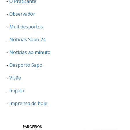
-
O Praticante
DOCUMENTOS
-
Observador
-
Multidesportos
-
Noticias Sapo 24
Palmarés
-
Noticias ao minuto
-
Desporto Sapo
-
Visão
-
Impala
-
Imprensa de hoje
PARCEIROS