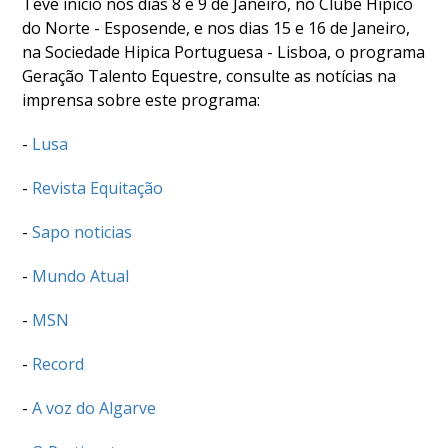
DE
Teve inicio nos dias 8 e 9 de Janeiro, no Clube Hipico
COMPETIÇÕES
do Norte - Esposende, e nos dias 15 e 16 de Janeiro,
na Sociedade Hipica Portuguesa - Lisboa, o programa
PROGRAMA
Geração Talento Equestre, consulte as notícias na
DE
imprensa sobre este programa:
COMPETIÇÕES
DOCUMENTOS
-
Lusa
Horseball
-
Revista Equitação
CALENDÁRIO
-
Sapo noticias
DE
COMPETIÇÕES
-
Mundo Atual
PROGRAMA
DE
-
MSN
COMPETIÇÕES
-
Record
RESULTADOS
DOCUMENTOS
-
A voz do Algarve
Inter
Escolas