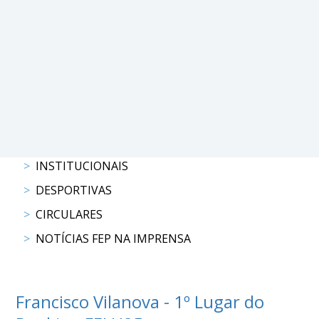
PROGRAMAS
DE
COMPETIÇÃO
CALENDÁRIO
DE
COMPETIÇÕES
RESULTADOS
RANKING
INSTITUCIONAIS
DOCUMENTOS
DESPORTIVAS
Atrelagem
CIRCULARES
NOTÍCIAS FEP NA IMPRENSA
CALENDÁRIO
DE
COMPETIÇÕES
Francisco Vilanova - 1º Lugar do
PROGRAMAS
DE