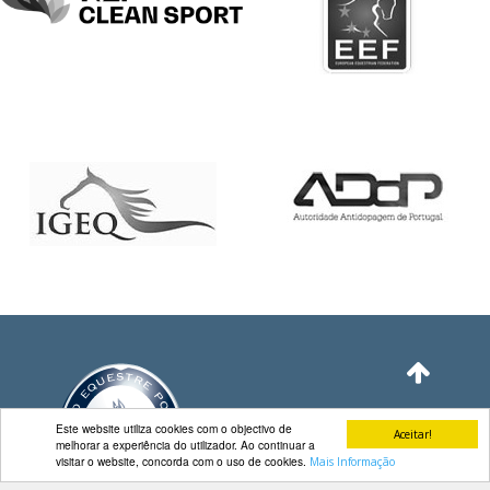
DE
COMPETIÇÕES
PROGRAMA
DE
COMPETIÇÕES
DOCUMENTOS
Horseball
CALENDÁRIO
DE
COMPETIÇÕES
PROGRAMA
DE
COMPETIÇÕES
RESULTADOS
DOCUMENTOS
Este website utiliza cookies com o objectivo de
Aceitar!
melhorar a experiência do utilizador. Ao continuar a
Inter
visitar o website, concorda com o uso de cookies.
Mais Informação
Escolas