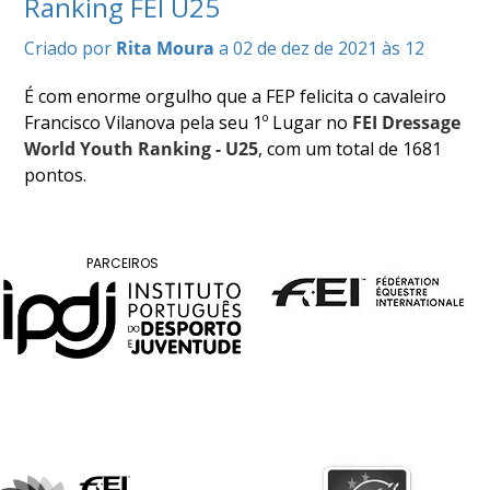
Ranking FEI U25
COMPETIÇÕES
Criado por
Rita Moura
a 02 de dez de 2021 às 12
RESULTADOS
DOCUMENTOS
É com enorme orgulho que a FEP felicita o cavaleiro
Equitação
Francisco Vilanova pela seu 1º Lugar no
FEI Dressage
de
Trabalho
World Youth Ranking - U25
, com um total de 1681
pontos.
CALENDÁRIO
DE
COMPETIÇÕES
PROGRAMA
PARCEIROS
DE
COMPETIÇÕES
RESULTADOS
DOCUMENTOS
TREC
CALENDÁRIO