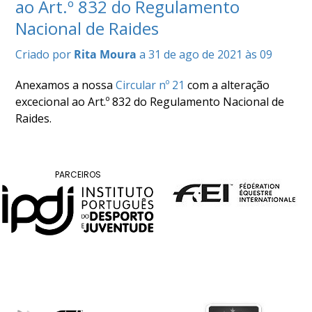
ao Art.º 832 do Regulamento
COMPETIÇÕES
Nacional de Raides
RESULTADOS
DOCUMENTOS
Criado por
Rita Moura
a 31 de ago de 2021 às 09
Equitação
de
Anexamos a nossa
Circular nº 21
com a alteração
Trabalho
excecional ao Art.º 832 do Regulamento Nacional de
CALENDÁRIO
Raides.
DE
COMPETIÇÕES
PROGRAMA
PARCEIROS
DE
COMPETIÇÕES
RESULTADOS
DOCUMENTOS
TREC
CALENDÁRIO