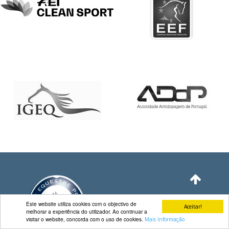
DE
COMPETIÇÕES
PROGRAMA
DE
COMPETIÇÕES
DOCUMENTOS
Horseball
CALENDÁRIO
DE
COMPETIÇÕES
PROGRAMA
DE
COMPETIÇÕES
RESULTADOS
DOCUMENTOS
Este website utiliza cookies com o objectivo de
Aceitar!
melhorar a experiência do utilizador. Ao continuar a
Inter
visitar o website, concorda com o uso de cookies.
Mais Informação
Escolas