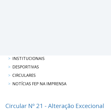
PROGRAMAS
DE
COMPETIÇÃO
CALENDÁRIO
DE
COMPETIÇÕES
RESULTADOS
RANKING
INSTITUCIONAIS
DOCUMENTOS
DESPORTIVAS
Atrelagem
CIRCULARES
NOTÍCIAS FEP NA IMPRENSA
CALENDÁRIO
DE
COMPETIÇÕES
PROGRAMAS
Circular Nº 21 - Alteração Excecional
DE