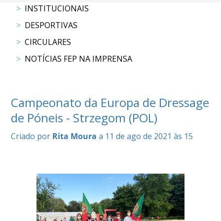
INSTITUCIONAIS
COMPETIÇÕES
RESULTADOS
DESPORTIVAS
DOCUMENTOS
CIRCULARES
Equitação
de
NOTÍCIAS FEP NA IMPRENSA
Trabalho
CALENDÁRIO
DE
Campeonato da Europa de Dressage
COMPETIÇÕES
de Póneis - Strzegom (POL)
PROGRAMA
DE
Criado por
Rita Moura
a 11 de ago de 2021 às 15
COMPETIÇÕES
RESULTADOS
DOCUMENTOS
TREC
CALENDÁRIO