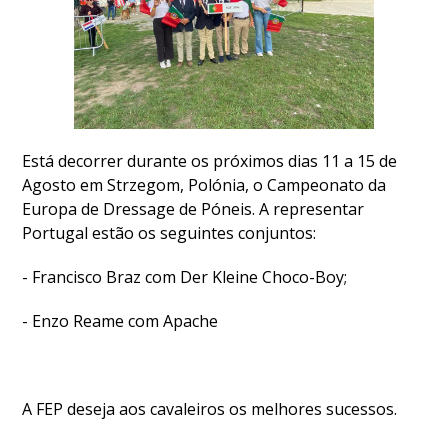
DE
COMPETIÇÕES
PROGRAMA
DE
COMPETIÇÕES
DOCUMENTOS
Horseball
Está decorrer durante os próximos dias 11 a 15 de
Agosto em Strzegom, Polónia, o Campeonato da
Europa de Dressage de Póneis. A representar
CALENDÁRIO
Portugal estão os seguintes conjuntos:
DE
COMPETIÇÕES
- Francisco Braz com Der Kleine Choco-Boy;
PROGRAMA
DE
- Enzo Reame com Apache
COMPETIÇÕES
RESULTADOS
DOCUMENTOS
A FEP deseja aos cavaleiros os melhores sucessos.
Inter
Escolas