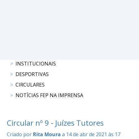
PROGRAMAS
DE
COMPETIÇÃO
CALENDÁRIO
DE
COMPETIÇÕES
RESULTADOS
INSTITUCIONAIS
RANKING
DESPORTIVAS
DOCUMENTOS
CIRCULARES
Atrelagem
NOTÍCIAS FEP NA IMPRENSA
CALENDÁRIO
DE
Circular nº 9 - Juízes Tutores
COMPETIÇÕES
PROGRAMAS
Criado por
Rita Moura
a 14 de abr de 2021 às 17
DE