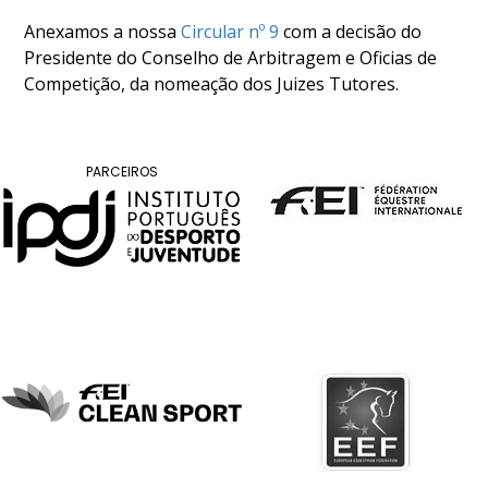
COMPETIÇÕES
Anexamos a nossa
Circular nº 9
com a decisão do
RESULTADOS
Presidente do Conselho de Arbitragem e Oficias de
DOCUMENTOS
Competição, da nomeação dos Juizes Tutores.
Equitação
de
Trabalho
CALENDÁRIO
PARCEIROS
DE
COMPETIÇÕES
PROGRAMA
DE
COMPETIÇÕES
RESULTADOS
DOCUMENTOS
TREC
CALENDÁRIO