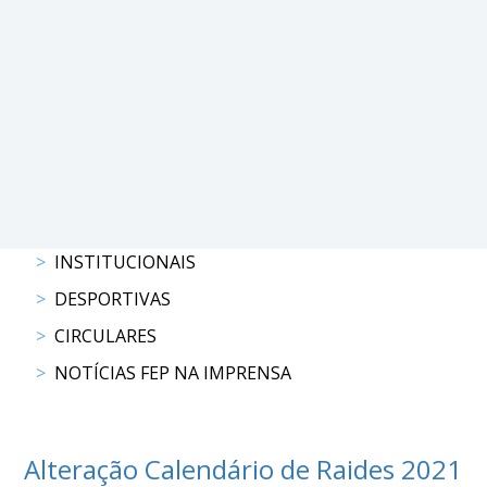
PROGRAMAS
DE
COMPETIÇÃO
CALENDÁRIO
DE
COMPETIÇÕES
RESULTADOS
RANKING
INSTITUCIONAIS
DOCUMENTOS
DESPORTIVAS
Atrelagem
CIRCULARES
CALENDÁRIO
NOTÍCIAS FEP NA IMPRENSA
DE
COMPETIÇÕES
PROGRAMAS
Alteração Calendário de Raides 2021
DE