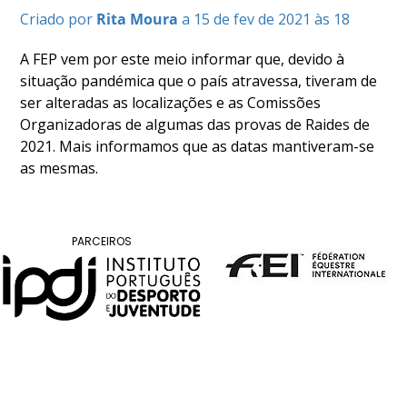
COMPETIÇÕES
Criado por
Rita Moura
a 15 de fev de 2021 às 18
RESULTADOS
A FEP vem por este meio informar que, devido à
DOCUMENTOS
situação pandémica que o país atravessa, tiveram de
Equitação
ser alteradas as localizações e as Comissões
de
Trabalho
Organizadoras de algumas das provas de Raides de
CALENDÁRIO
2021. Mais informamos que as datas mantiveram-se
as mesmas.
DE
COMPETIÇÕES
PROGRAMA
DE
PARCEIROS
COMPETIÇÕES
RESULTADOS
DOCUMENTOS
TREC
CALENDÁRIO