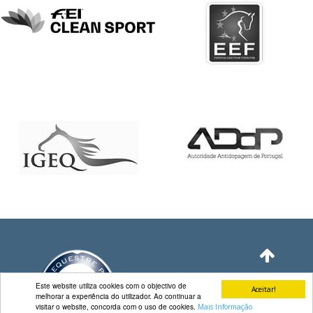
DE
COMPETIÇÕES
PROGRAMA
DE
COMPETIÇÕES
DOCUMENTOS
Horseball
CALENDÁRIO
DE
COMPETIÇÕES
PROGRAMA
DE
COMPETIÇÕES
RESULTADOS
DOCUMENTOS
Este website utiliza cookies com o objectivo de
Aceitar!
Inter
melhorar a experiência do utilizador. Ao continuar a
Escolas
visitar o website, concorda com o uso de cookies.
Mais Informação