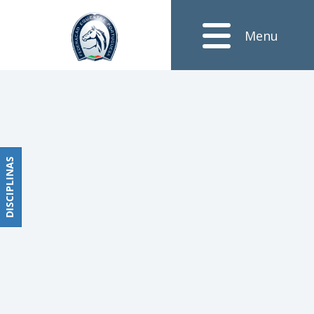
Notícias
Menu
Obstáculos
PROGRAMAS
DE
COMPETIÇÕES
CALENDÁRIO
DE
DISCIPLINAS
DISCIPLINAS
COMPETIÇÕES
RESULTADOS
RANKING
DOCUMENTOS
Dressage
e
Paradressage
CALENDÁRIO
DE