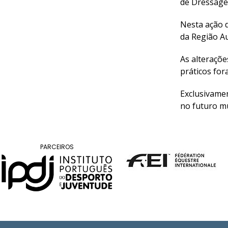
de Dressage 
Raides
Nesta ação d
da Região A
PROGRAMAS
DE
As alteraçõe
COMPETIÇÃO
práticos fo
CALENDÁRIO
DE
Exclusivamen
COMPETIÇÕES
no futuro mu
RESULTADOS
RANKING
DOCUMENTOS
PARCEIROS
Atrelagem
CALENDÁRIO
DE
COMPETIÇÕES
PROGRAMAS