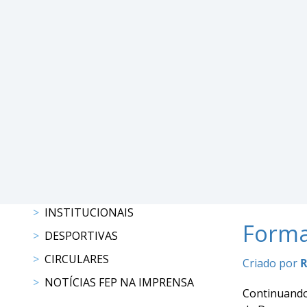
DE
COMPETIÇÕES
PROGRAMAS
DE
COMPETIÇÕES
RESULTADOS
RANKING
DOCUMENTOS
C.
C.
E.
PROGRAMAS
INSTITUCIONAIS
DE
Forma
DESPORTIVAS
COMPETIÇÕES
CALENDÁRIO
CIRCULARES
Criado por
R
DE
NOTÍCIAS FEP NA IMPRENSA
COMPETIÇÕES
Continuando 
DOCUMENTOS