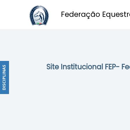
Federação Equestr
Obstáculos
PROGRAMAS
DE
COMPETIÇÕES
CALENDÁRIO
Site Institucional FEP- 
DE
DISCIPLINAS
DISCIPLINAS
COMPETIÇÕES
RESULTADOS
RANKING
DOCUMENTOS
Dressage
e
Paradressage
CALENDÁRIO