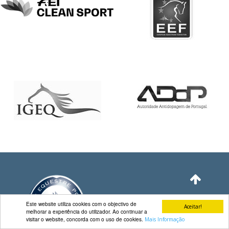
DE
COMPETIÇÕES
PROGRAMA
DE
COMPETIÇÕES
DOCUMENTOS
Horseball
CALENDÁRIO
DE
COMPETIÇÕES
PROGRAMA
DE
COMPETIÇÕES
RESULTADOS
DOCUMENTOS
Este website utiliza cookies com o objectivo de
Aceitar!
melhorar a experiência do utilizador. Ao continuar a
Inter
visitar o website, concorda com o uso de cookies.
Mais Informação
Escolas