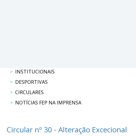
PROGRAMAS
DE
COMPETIÇÃO
CALENDÁRIO
DE
COMPETIÇÕES
RESULTADOS
RANKING
INSTITUCIONAIS
DOCUMENTOS
DESPORTIVAS
Atrelagem
CIRCULARES
NOTÍCIAS FEP NA IMPRENSA
CALENDÁRIO
DE
COMPETIÇÕES
PROGRAMAS
Circular nº 30 - Alteração Excecional
DE