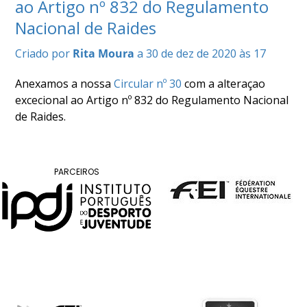
ao Artigo nº 832 do Regulamento
COMPETIÇÕES
Nacional de Raides
RESULTADOS
DOCUMENTOS
Criado por
Rita Moura
a 30 de dez de 2020 às 17
Equitação
de
Anexamos a nossa
Circular nº 30
com a alteraçao
Trabalho
excecional ao Artigo nº 832 do Regulamento Nacional
CALENDÁRIO
de Raides.
DE
COMPETIÇÕES
PROGRAMA
PARCEIROS
DE
COMPETIÇÕES
RESULTADOS
DOCUMENTOS
TREC
CALENDÁRIO