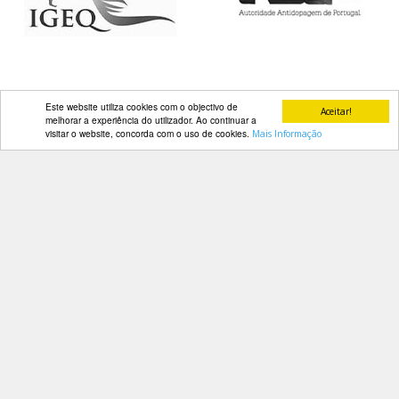
DOCUMENTOS
Este website utiliza cookies com o objectivo de
Aceitar!
Palmarés
melhorar a experiência do utilizador. Ao continuar a
visitar o website, concorda com o uso de cookies.
Mais Informação
Contactos
Av. Manuel da Maia, 26 4º Dtº
1000-201 Lisboa
Telefone: 218 478 775
E-mail: geral@fep.pt