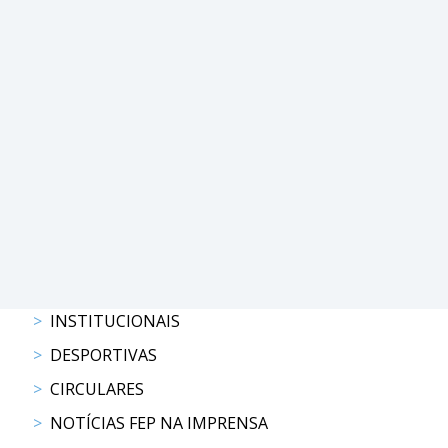
PROGRAMAS
DE
COMPETIÇÃO
CALENDÁRIO
DE
COMPETIÇÕES
RESULTADOS
RANKING
DOCUMENTOS
Atrelagem
INSTITUCIONAIS
CALENDÁRIO
DESPORTIVAS
DE
CIRCULARES
COMPETIÇÕES
PROGRAMAS
NOTÍCIAS FEP NA IMPRENSA
DE