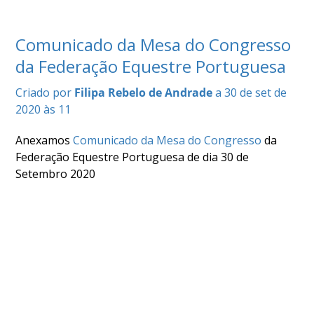
COMPETIÇÕES
RESULTADOS
Comunicado da Mesa do Congresso
DOCUMENTOS
da Federação Equestre Portuguesa
Equitação
de
Criado por
Filipa Rebelo de Andrade
a 30 de set de
Trabalho
2020 às 11
CALENDÁRIO
DE
Anexamos
Comunicado da Mesa do Congresso
da
COMPETIÇÕES
Federação Equestre Portuguesa de dia 30 de
PROGRAMA
Setembro 2020
DE
COMPETIÇÕES
RESULTADOS
DOCUMENTOS
TREC
CALENDÁRIO