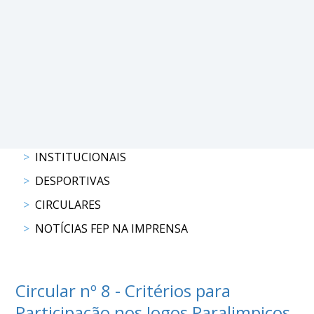
PROGRAMAS
DE
COMPETIÇÃO
CALENDÁRIO
DE
COMPETIÇÕES
RESULTADOS
INSTITUCIONAIS
RANKING
DOCUMENTOS
DESPORTIVAS
Atrelagem
CIRCULARES
NOTÍCIAS FEP NA IMPRENSA
CALENDÁRIO
DE
COMPETIÇÕES
Circular nº 8 - Critérios para
PROGRAMAS
Participação nos Jogos Paralimpicos
DE