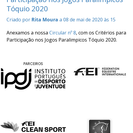
COMPETIÇÕES
Tóquio 2020
RESULTADOS
Criado por
Rita Moura
a 08 de mai de 2020 às 15
DOCUMENTOS
Equitação
Anexamos a nossa
Circular nº 8
, com os Critérios para
de
Participação nos Jogos Paralimpicos Tóquio 2020.
Trabalho
CALENDÁRIO
DE
COMPETIÇÕES
PARCEIROS
PROGRAMA
DE
COMPETIÇÕES
RESULTADOS
DOCUMENTOS
TREC
CALENDÁRIO