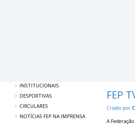
DE
COMPETIÇÕES
PROGRAMAS
DE
COMPETIÇÕES
RESULTADOS
RANKING
DOCUMENTOS
C.
C.
E.
INSTITUCIONAIS
PROGRAMAS
FEP T
DESPORTIVAS
DE
COMPETIÇÕES
CIRCULARES
Criado por
CALENDÁRIO
NOTÍCIAS FEP NA IMPRENSA
DE
A Federação
COMPETIÇÕES
DOCUMENTOS