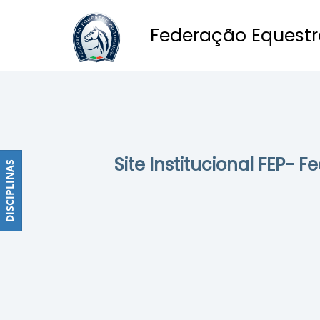
Federação Equestr
Obstáculos
PROGRAMAS
DE
COMPETIÇÕES
CALENDÁRIO
Site Institucional FEP- 
DE
DISCIPLINAS
DISCIPLINAS
COMPETIÇÕES
RESULTADOS
RANKING
DOCUMENTOS
Dressage
e
Paradressage
CALENDÁRIO