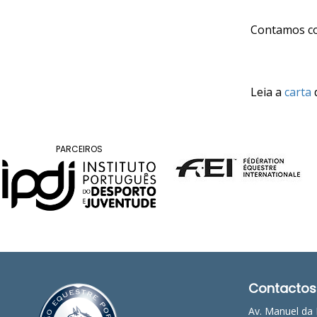
Raides
Contamos co
PROGRAMAS
DE
Leia a
carta
d
COMPETIÇÃO
CALENDÁRIO
DE
COMPETIÇÕES
PARCEIROS
RESULTADOS
RANKING
DOCUMENTOS
Atrelagem
CALENDÁRIO
DE
Contactos
COMPETIÇÕES
PROGRAMAS
Av. Manuel da 