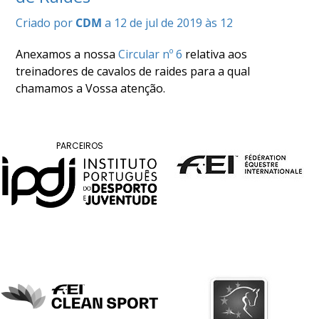
COMPETIÇÕES
Criado por
CDM
a 12 de jul de 2019 às 12
RESULTADOS
DOCUMENTOS
Anexamos a nossa
Circular nº 6
relativa aos
Equitação
treinadores de cavalos de raides para a qual
de
chamamos a Vossa atenção.
Trabalho
CALENDÁRIO
DE
PARCEIROS
COMPETIÇÕES
PROGRAMA
DE
COMPETIÇÕES
RESULTADOS
DOCUMENTOS
TREC
CALENDÁRIO