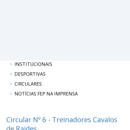
PROGRAMAS
DE
COMPETIÇÃO
CALENDÁRIO
DE
COMPETIÇÕES
RESULTADOS
INSTITUCIONAIS
RANKING
DOCUMENTOS
DESPORTIVAS
Atrelagem
CIRCULARES
NOTÍCIAS FEP NA IMPRENSA
CALENDÁRIO
DE
COMPETIÇÕES
Circular Nº 6 - Treinadores Cavalos
PROGRAMAS
de Raides
DE