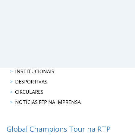
PROGRAMAS
DE
COMPETIÇÃO
CALENDÁRIO
DE
COMPETIÇÕES
RESULTADOS
RANKING
INSTITUCIONAIS
DOCUMENTOS
DESPORTIVAS
Atrelagem
CIRCULARES
NOTÍCIAS FEP NA IMPRENSA
CALENDÁRIO
DE
COMPETIÇÕES
PROGRAMAS
Global Champions Tour na RTP
DE