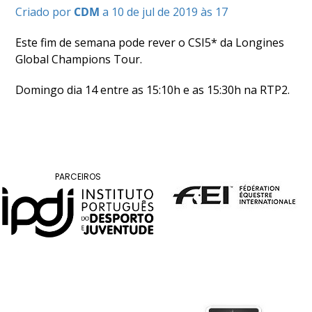
Criado por
CDM
a 10 de jul de 2019 às 17
COMPETIÇÕES
RESULTADOS
Este fim de semana pode rever o CSI5* da Longines
DOCUMENTOS
Global Champions Tour.
Equitação
de
Domingo dia 14 entre as 15:10h e as 15:30h na RTP2.
Trabalho
CALENDÁRIO
DE
COMPETIÇÕES
PROGRAMA
PARCEIROS
DE
COMPETIÇÕES
RESULTADOS
DOCUMENTOS
TREC
CALENDÁRIO