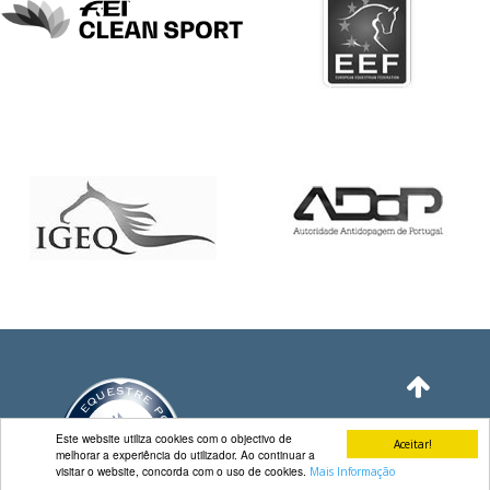
DE
COMPETIÇÕES
PROGRAMA
DE
COMPETIÇÕES
DOCUMENTOS
Horseball
CALENDÁRIO
DE
COMPETIÇÕES
PROGRAMA
DE
COMPETIÇÕES
RESULTADOS
DOCUMENTOS
Este website utiliza cookies com o objectivo de
Aceitar!
melhorar a experiência do utilizador. Ao continuar a
Inter
visitar o website, concorda com o uso de cookies.
Mais Informação
Escolas