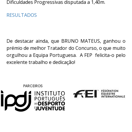
DE
Dificuldades Progressivas disputada a 1,40m.
COMPETIÇÕES
RESULTADOS
PROGRAMA
DE
COMPETIÇÕES
DOCUMENTOS
De destacar ainda, que BRUNO MATEUS, ganhou o
Horseball
prémio de melhor Tratador do Concurso, o que muito
orgulhou a Equipa Portuguesa. A FEP felicita-o pelo
excelente trabalho e dedicação!
CALENDÁRIO
DE
COMPETIÇÕES
PROGRAMA
PARCEIROS
DE
COMPETIÇÕES
RESULTADOS
DOCUMENTOS
Inter
Escolas