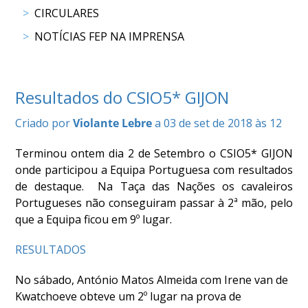
CIRCULARES
COMPETIÇÕES
RESULTADOS
NOTÍCIAS FEP NA IMPRENSA
DOCUMENTOS
Equitação
de
Trabalho
Resultados do CSIO5* GIJON
CALENDÁRIO
Criado por
Violante Lebre
a 03 de set de 2018 às 12
DE
COMPETIÇÕES
Terminou ontem dia 2 de Setembro o CSIO5* GIJON
PROGRAMA
onde participou a Equipa Portuguesa com resultados
DE
de destaque. Na Taça das Nações os cavaleiros
COMPETIÇÕES
Portugueses não conseguiram passar à 2ª mão, pelo
RESULTADOS
que a Equipa ficou em 9º lugar.
DOCUMENTOS
RESULTADOS
TREC
No sábado, António Matos Almeida com Irene van de
CALENDÁRIO
Kwatchoeve obteve um 2º lugar na prova de