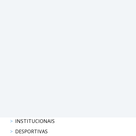
PROGRAMAS
DE
COMPETIÇÃO
CALENDÁRIO
DE
COMPETIÇÕES
RESULTADOS
RANKING
DOCUMENTOS
Atrelagem
CALENDÁRIO
DE
COMPETIÇÕES
INSTITUCIONAIS
PROGRAMAS
DESPORTIVAS
DE