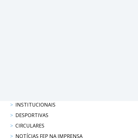
PROGRAMAS
DE
COMPETIÇÃO
CALENDÁRIO
DE
COMPETIÇÕES
RESULTADOS
RANKING
DOCUMENTOS
Atrelagem
INSTITUCIONAIS
CALENDÁRIO
DE
DESPORTIVAS
COMPETIÇÕES
CIRCULARES
PROGRAMAS
NOTÍCIAS FEP NA IMPRENSA
DE