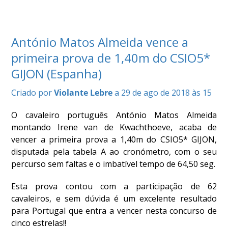
COMPETIÇÕES
RESULTADOS
DOCUMENTOS
António Matos Almeida vence a
Equitação
primeira prova de 1,40m do CSIO5*
de
Trabalho
GIJON (Espanha)
CALENDÁRIO
Criado por
Violante Lebre
a 29 de ago de 2018 às 15
DE
COMPETIÇÕES
O cavaleiro português António Matos Almeida
PROGRAMA
montando Irene van de Kwachthoeve, acaba de
DE
vencer a primeira prova a 1,40m do CSIO5* GIJON,
COMPETIÇÕES
disputada pela tabela A ao cronómetro, com o seu
RESULTADOS
percurso sem faltas e o imbatível tempo de 64,50 seg.
DOCUMENTOS
TREC
Esta prova contou com a participação de 62
cavaleiros, e sem dúvida é um excelente resultado
para Portugal que entra a vencer nesta concurso de
CALENDÁRIO
cinco estrelas!!