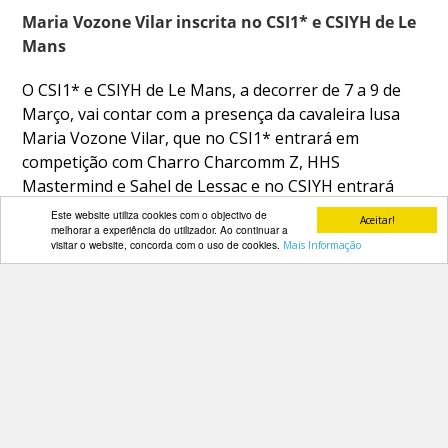
Maria Vozone Vilar inscrita no CSI1* e CSIYH de Le
Mans
O CSI1* e CSIYH de Le Mans, a decorrer de 7 a 9 de
Março, vai contar com a presença da cavaleira lusa
Maria Vozone Vilar, que no CSI1* entrará em
competição com Charro Charcomm Z, HHS
Mastermind e Sahel de Lessac e no CSIYH entrará
com Une de Printemps.
Este website utiliza cookies com o objectivo de
Aceitar!
melhorar a experiência do utilizador. Ao continuar a
visitar o website, concorda com o uso de cookies.
Mais Informação
Mais informações em:
www.pole-europeen-du-cheval.com
PARCEIROS