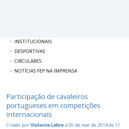
DE
COMPETIÇÕES
PROGRAMA
DE
COMPETIÇÕES
DOCUMENTOS
INSTITUCIONAIS
Horseball
DESPORTIVAS
CIRCULARES
CALENDÁRIO
DE
NOTÍCIAS FEP NA IMPRENSA
COMPETIÇÕES
PROGRAMA
DE
Participação de cavaleiros
COMPETIÇÕES
portugueses em competições
RESULTADOS
internacionais
DOCUMENTOS
Inter
Criado por
Violante Lebre
a 05 de mar de 2014 às 11
Escolas