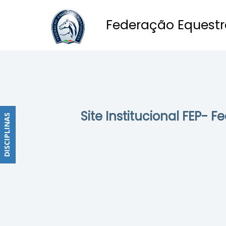
Federação Equestr
Obstáculos
PROGRAMAS
DE
COMPETIÇÕES
CALENDÁRIO
Site Institucional FEP- 
DE
DISCIPLINAS
DISCIPLINAS
COMPETIÇÕES
RESULTADOS
RANKING
DOCUMENTOS
Dressage
e
Paradressage
CALENDÁRIO