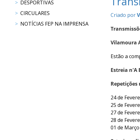
Trans
DESPORTIVAS
Raides
CIRCULARES
Criado por
V
NOTÍCIAS FEP NA IMPRENSA
PROGRAMAS
Transmissõe
DE
COMPETIÇÃO
Vilamoura A
CALENDÁRIO
Estão a comp
DE
COMPETIÇÕES
Estreia n'A
RESULTADOS
RANKING
Repetições
DOCUMENTOS
Atrelagem
24 de Fevere
25 de Fevere
27 de Fevere
CALENDÁRIO
28 de Fevere
DE
01 de Março
COMPETIÇÕES
PROGRAMAS