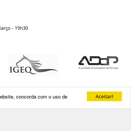
arço - 19h30
 website, concorda com o uso de
Aceitar!
Redes Sociais