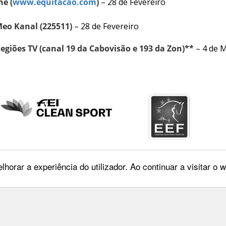
ne (
www.equitacao.com
)
– 28 de Fevereiro
Meo Kanal (225511)
– 28 de Fevereiro
Regiões TV (canal 19 da Cabovisão e 193 da Zon)**
– 4 de M
lhorar a experiência do utilizador. Ao continuar a visitar o
Maia, 26 4º Dtº
Entrar
oa