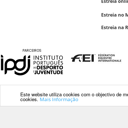
Estreia onli
DE
COMPETIÇÕES
Estreia no 
RESULTADOS
DOCUMENTOS
Estreia na 
Equitação
de
Trabalho
PARCEIROS
CALENDÁRIO
DE
COMPETIÇÕES
PROGRAMA
DE
COMPETIÇÕES
Este website utiliza cookies com o objectivo de me
cookies.
RESULTADOS
Mais Informação
DOCUMENTOS
Contactos
TREC
Av. Manuel da 
1000-201 Lisb