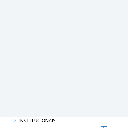
DE
COMPETIÇÕES
PROGRAMAS
DE
COMPETIÇÕES
RESULTADOS
RANKING
DOCUMENTOS
C.
C.
E.
PROGRAMAS
DE
COMPETIÇÕES
CALENDÁRIO
DE
INSTITUCIONAIS
COMPETIÇÕES
DOCUMENTOS