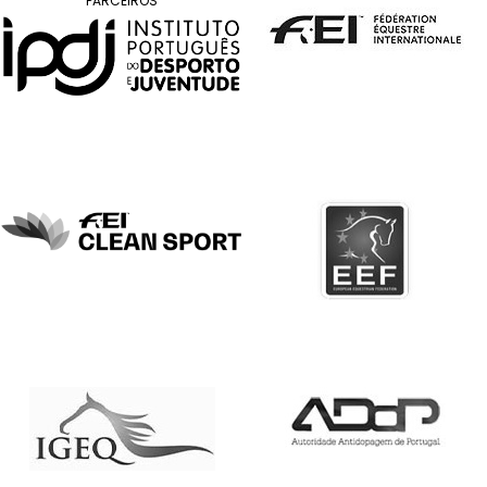
DE
PARCEIROS
COMPETIÇÕES
PROGRAMA
DE
COMPETIÇÕES
DOCUMENTOS
Horseball
CALENDÁRIO
DE
COMPETIÇÕES
PROGRAMA
DE
COMPETIÇÕES
RESULTADOS
DOCUMENTOS
Inter
Escolas