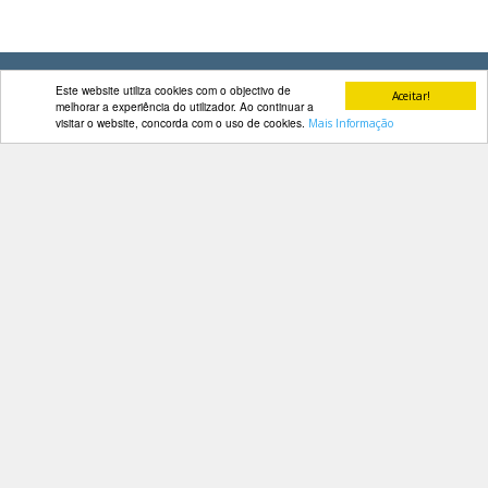
DOCUMENTOS
Este website utiliza cookies com o objectivo de
Aceitar!
melhorar a experiência do utilizador. Ao continuar a
visitar o website, concorda com o uso de cookies.
Mais Informação
Palmarés
Contactos
Av. Manuel da Maia, 26 4º Dtº
1000-201 Lisboa
Telefone: 218 478 775
E-mail: geral@fep.pt