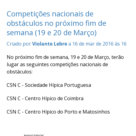
COMPETIÇÕES
Competições nacionais de
RESULTADOS
obstáculos no próximo fim de
DOCUMENTOS
Equitação
semana (19 e 20 de Março)
de
Trabalho
Criado por
Violante Lebre
a 16 de mar de 2016 às 16
CALENDÁRIO
DE
No próximo fim de semana, 19 e 20 de Março, terão
COMPETIÇÕES
lugar as seguintes competições nacionais de
PROGRAMA
obstáculos:
DE
CSN C - Sociedade Hípica Portuguesa
COMPETIÇÕES
RESULTADOS
CSN C - Centro Hípico de Coimbra
DOCUMENTOS
TREC
CSN C - Centro Hípico do Porto e Matosinhos
CALENDÁRIO