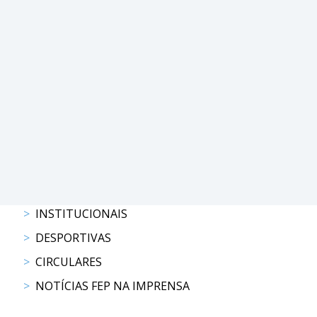
PROGRAMAS
DE
COMPETIÇÃO
CALENDÁRIO
DE
COMPETIÇÕES
RESULTADOS
RANKING
DOCUMENTOS
Atrelagem
INSTITUCIONAIS
DESPORTIVAS
CALENDÁRIO
DE
CIRCULARES
COMPETIÇÕES
NOTÍCIAS FEP NA IMPRENSA
PROGRAMAS
DE