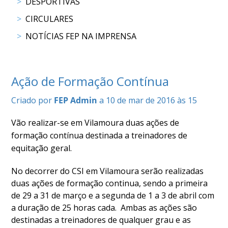
DESPORTIVAS
COMPETIÇÕES
CIRCULARES
RESULTADOS
DOCUMENTOS
NOTÍCIAS FEP NA IMPRENSA
Equitação
de
Trabalho
Ação de Formação Contínua
CALENDÁRIO
DE
Criado por
FEP Admin
a 10 de mar de 2016 às 15
COMPETIÇÕES
PROGRAMA
Vão realizar-se em Vilamoura duas ações de
DE
formação contínua destinada a treinadores de
COMPETIÇÕES
equitação geral.
RESULTADOS
DOCUMENTOS
No decorrer do CSI em Vilamoura serão realizadas
duas ações de formação continua, sendo a primeira
TREC
de 29 a 31 de março e a segunda de 1 a 3 de abril com
a duração de 25 horas cada. Ambas as ações são
CALENDÁRIO
destinadas a treinadores de qualquer grau e as