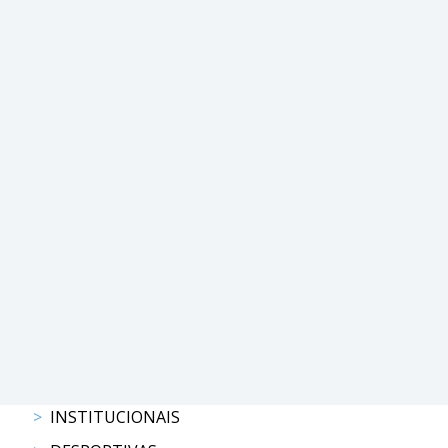
PROGRAMAS
DE
COMPETIÇÃO
CALENDÁRIO
DE
COMPETIÇÕES
RESULTADOS
RANKING
DOCUMENTOS
Atrelagem
CALENDÁRIO
DE
COMPETIÇÕES
INSTITUCIONAIS
PROGRAMAS
DE