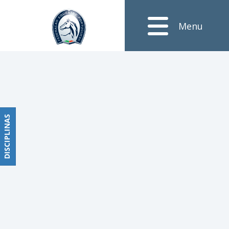
Notícias
Menu
Obstáculos
PROGRAMAS
DE
COMPETIÇÕES
CALENDÁRIO
DE
DISCIPLINAS
DISCIPLINAS
COMPETIÇÕES
RESULTADOS
RANKING
DOCUMENTOS
Dressage
e
Paradressage
CALENDÁRIO
DE