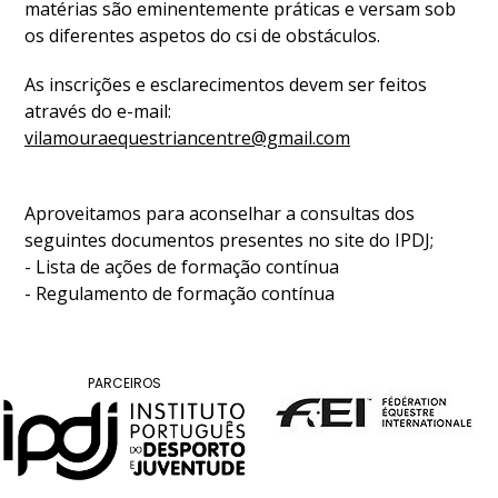
DE
matérias são eminentemente práticas e versam sob
COMPETIÇÕES
os diferentes aspetos do csi de obstáculos.
PROGRAMA
As inscrições e esclarecimentos devem ser feitos
DE
através do e-mail:
COMPETIÇÕES
vilamouraequestriancentre@gmail.com
DOCUMENTOS
Horseball
Aproveitamos para aconselhar a consultas dos
seguintes documentos presentes no site do IPDJ;
CALENDÁRIO
- Lista de ações de formação contínua
DE
- Regulamento de formação contínua
COMPETIÇÕES
PROGRAMA
DE
COMPETIÇÕES
PARCEIROS
RESULTADOS
DOCUMENTOS
Inter
Escolas