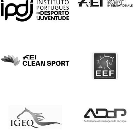
DE
COMPETIÇÕES
PROGRAMA
DE
COMPETIÇÕES
DOCUMENTOS
Horseball
CALENDÁRIO
DE
COMPETIÇÕES
PROGRAMA
DE
COMPETIÇÕES
RESULTADOS
DOCUMENTOS
Inter
Escolas