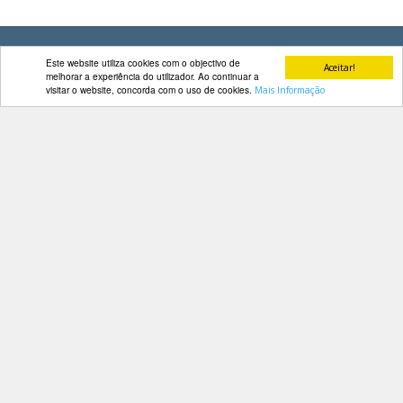
DOCUMENTOS
Este website utiliza cookies com o objectivo de
Aceitar!
melhorar a experiência do utilizador. Ao continuar a
visitar o website, concorda com o uso de cookies.
Mais Informação
Palmarés
Contactos
Av. Manuel da Maia, 26 4º Dtº
1000-201 Lisboa
Telefone: 218 478 775
E-mail: geral@fep.pt
Entrar