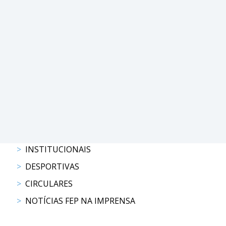
PROGRAMAS
DE
COMPETIÇÃO
CALENDÁRIO
DE
COMPETIÇÕES
RESULTADOS
RANKING
DOCUMENTOS
Atrelagem
INSTITUCIONAIS
DESPORTIVAS
CALENDÁRIO
CIRCULARES
DE
COMPETIÇÕES
NOTÍCIAS FEP NA IMPRENSA
PROGRAMAS
DE