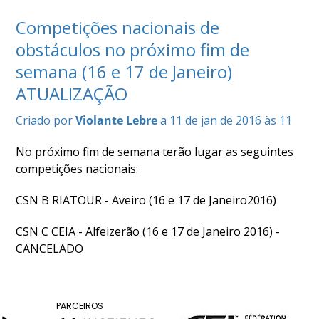
COMPETIÇÕES
Competições nacionais de
RESULTADOS
obstáculos no próximo fim de
DOCUMENTOS
semana (16 e 17 de Janeiro)
Equitação
de
ATUALIZAÇÃO
Trabalho
CALENDÁRIO
Criado por
Violante Lebre
a 11 de jan de 2016 às 11
DE
COMPETIÇÕES
No próximo fim de semana terão lugar as seguintes
PROGRAMA
competições nacionais:
DE
CSN B RIATOUR - Aveiro (16 e 17 de Janeiro2016)
COMPETIÇÕES
RESULTADOS
CSN C CEIA - Alfeizerão (16 e 17 de Janeiro 2016) -
DOCUMENTOS
CANCELADO
TREC
CALENDÁRIO
PARCEIROS