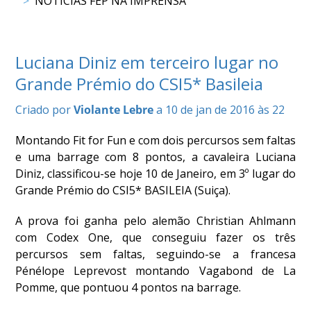
NOTÍCIAS FEP NA IMPRENSA
COMPETIÇÕES
RESULTADOS
DOCUMENTOS
Luciana Diniz em terceiro lugar no
Equitação
Grande Prémio do CSI5* Basileia
de
Trabalho
Criado por
Violante Lebre
a 10 de jan de 2016 às 22
CALENDÁRIO
DE
Montando Fit for Fun e com dois percursos sem faltas
COMPETIÇÕES
e uma barrage com 8 pontos, a cavaleira Luciana
PROGRAMA
Diniz, classificou-se hoje 10 de Janeiro, em 3º lugar do
DE
Grande Prémio do CSI5* BASILEIA (Suiça).
COMPETIÇÕES
RESULTADOS
A prova foi ganha pelo alemão Christian Ahlmann
DOCUMENTOS
com Codex One, que conseguiu fazer os três
TREC
percursos sem faltas, seguindo-se a francesa
Pénélope Leprevost montando Vagabond de La
Pomme, que pontuou 4 pontos na barrage.
CALENDÁRIO