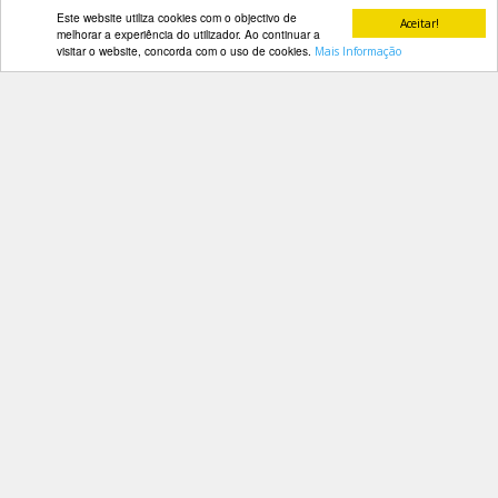
Este website utiliza cookies com o objectivo de
Aceitar!
DOCUMENTOS
melhorar a experiência do utilizador. Ao continuar a
visitar o website, concorda com o uso de cookies.
Mais Informação
Contactos
Palmarés
Av. Manuel da Maia, 26 4º Dtº
1000-201 Lisboa
Telefone: 218 478 775
E-mail: geral@fep.pt
Entrar
Privacidade