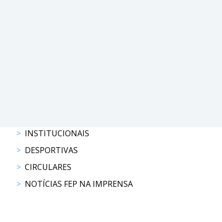
PROGRAMAS
DE
COMPETIÇÃO
CALENDÁRIO
DE
COMPETIÇÕES
RESULTADOS
RANKING
DOCUMENTOS
INSTITUCIONAIS
Atrelagem
DESPORTIVAS
CIRCULARES
CALENDÁRIO
DE
NOTÍCIAS FEP NA IMPRENSA
COMPETIÇÕES
PROGRAMAS
DE