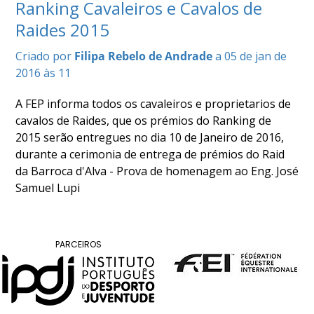
Ranking Cavaleiros e Cavalos de
COMPETIÇÕES
Raides 2015
RESULTADOS
DOCUMENTOS
Criado por
Filipa Rebelo de Andrade
a 05 de jan de
Equitação
2016 às 11
de
Trabalho
A FEP informa todos os cavaleiros e proprietarios de
CALENDÁRIO
cavalos de Raides, que os prémios do Ranking de
DE
2015 serão entregues no dia 10 de Janeiro de 2016,
COMPETIÇÕES
durante a cerimonia de entrega de prémios do Raid
PROGRAMA
da Barroca d'Alva - Prova de homenagem ao Eng. José
DE
Samuel Lupi
COMPETIÇÕES
RESULTADOS
DOCUMENTOS
PARCEIROS
TREC
CALENDÁRIO