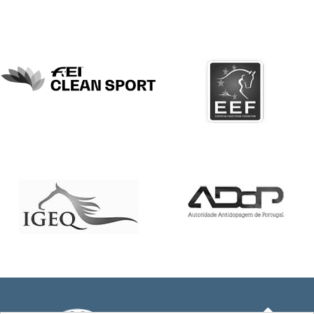
DE
COMPETIÇÕES
PROGRAMA
DE
COMPETIÇÕES
DOCUMENTOS
Horseball
CALENDÁRIO
DE
COMPETIÇÕES
PROGRAMA
DE
COMPETIÇÕES
RESULTADOS
DOCUMENTOS
Inter
Escolas