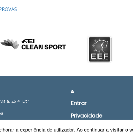
PROVAS
Maia, 26 4º Dtº
Entrar
oa
Privacidade
478 775
Condições de Utilizaçã
lhorar a experiência do utilizador. Ao continuar a visitar o