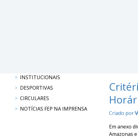
DE
COMPETIÇÕES
PROGRAMAS
DE
COMPETIÇÕES
RESULTADOS
RANKING
DOCUMENTOS
C.
C.
INSTITUCIONAIS
E.
Crité
DESPORTIVAS
PROGRAMAS
Horár
CIRCULARES
DE
COMPETIÇÕES
NOTÍCIAS FEP NA IMPRENSA
Criado por
V
CALENDÁRIO
DE
Em anexo di
COMPETIÇÕES
Amazonas e 
DOCUMENTOS