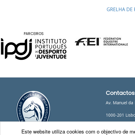
Raides
GRELHA DE 
PROGRAMAS
DE
PARCEIROS
COMPETIÇÃO
CALENDÁRIO
DE
COMPETIÇÕES
RESULTADOS
RANKING
DOCUMENTOS
Atrelagem
Contactos
Av. Manuel da 
CALENDÁRIO
1000-201 Lisb
DE
COMPETIÇÕES
Telefone: 218 
Este website utiliza cookies com o objectivo de me
PROGRAMAS