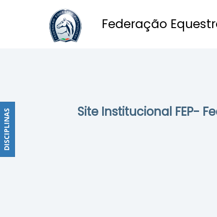
Federação Equestr
Obstáculos
PROGRAMAS
DE
COMPETIÇÕES
CALENDÁRIO
Site Institucional FEP- 
DE
DISCIPLINAS
DISCIPLINAS
COMPETIÇÕES
RESULTADOS
RANKING
DOCUMENTOS
Dressage
e
Paradressage
CALENDÁRIO