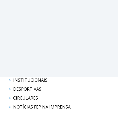
PROGRAMAS
DE
COMPETIÇÃO
CALENDÁRIO
DE
COMPETIÇÕES
RESULTADOS
RANKING
DOCUMENTOS
Atrelagem
INSTITUCIONAIS
DESPORTIVAS
CALENDÁRIO
DE
CIRCULARES
COMPETIÇÕES
NOTÍCIAS FEP NA IMPRENSA
PROGRAMAS
DE