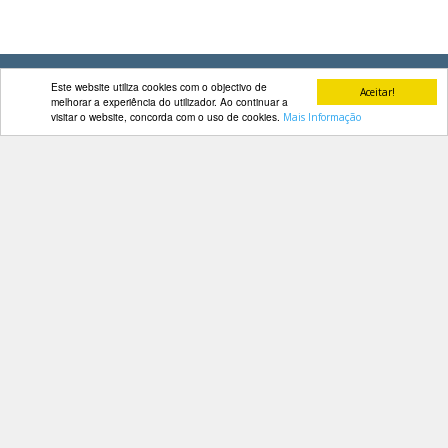
DOCUMENTOS
Este website utiliza cookies com o objectivo de
Aceitar!
melhorar a experiência do utilizador. Ao continuar a
visitar o website, concorda com o uso de cookies.
Mais Informação
Palmarés
Contactos
Av. Manuel da Maia, 26 4º Dtº
1000-201 Lisboa
Telefone: 218 478 775
E-mail: geral@fep.pt