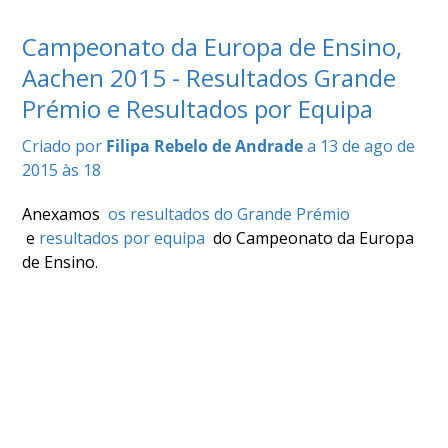
COMPETIÇÕES
Campeonato da Europa de Ensino,
RESULTADOS
DOCUMENTOS
Aachen 2015 - Resultados Grande
Equitação
Prémio e Resultados por Equipa
de
Trabalho
Criado por
Filipa Rebelo de Andrade
a 13 de ago de
CALENDÁRIO
2015 às 18
DE
COMPETIÇÕES
Anexamos
os resultados do Grande Prémio
PROGRAMA
e
resultados por equipa
do
Campeonato da Europa
DE
de Ensino
.
COMPETIÇÕES
RESULTADOS
DOCUMENTOS
TREC
CALENDÁRIO