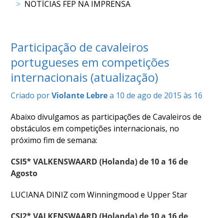
DE
NOTÍCIAS FEP NA IMPRENSA
COMPETIÇÕES
PROGRAMA
DE
Participação de cavaleiros
COMPETIÇÕES
portugueses em competições
DOCUMENTOS
internacionais (atualização)
Horseball
Criado por
Violante Lebre
a 10 de ago de 2015 às 16
CALENDÁRIO
Abaixo divulgamos as participações de Cavaleiros de
DE
obstáculos em competições internacionais, no
COMPETIÇÕES
próximo fim de semana:
PROGRAMA
DE
CSI5* VALKENSWAARD (Holanda) de 10 a 16 de
COMPETIÇÕES
Agosto
RESULTADOS
DOCUMENTOS
LUCIANA DINIZ com Winningmood e Upper Star
Inter
Escolas
CSI2* VALKENSWAARD (Holanda) de 10 a 16 de