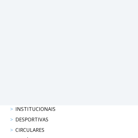
COMPETIÇÕES
RESULTADOS
DOCUMENTOS
Equitação
de
Trabalho
CALENDÁRIO
DE
COMPETIÇÕES
PROGRAMA
DE
COMPETIÇÕES
RESULTADOS
DOCUMENTOS
INSTITUCIONAIS
TREC
DESPORTIVAS
CIRCULARES
CALENDÁRIO