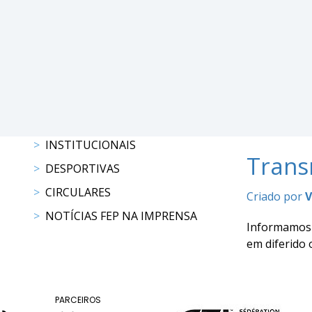
DE
COMPETIÇÕES
PROGRAMAS
DE
COMPETIÇÕES
RESULTADOS
RANKING
DOCUMENTOS
INSTITUCIONAIS
C.
Transm
C.
DESPORTIVAS
E.
CIRCULARES
Criado por
V
PROGRAMAS
NOTÍCIAS FEP NA IMPRENSA
DE
Informamos 
COMPETIÇÕES
em diferido
CALENDÁRIO
DE
COMPETIÇÕES
PARCEIROS
DOCUMENTOS