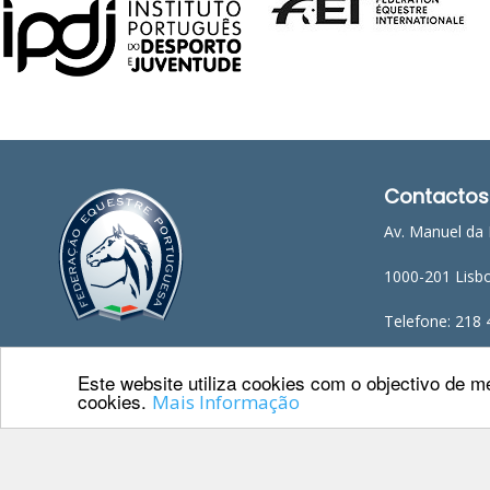
Raides
PROGRAMAS
DE
COMPETIÇÃO
CALENDÁRIO
Contactos
DE
COMPETIÇÕES
Av. Manuel da 
RESULTADOS
1000-201 Lisb
RANKING
DOCUMENTOS
Telefone: 218 
Atrelagem
E-mail: geral@f
Este website utiliza cookies com o objectivo de me
CALENDÁRIO
cookies.
Mais Informação
DE
COMPETIÇÕES
PROGRAMAS