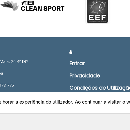
Maia, 26 4º Dtº
Entrar
oa
Privacidade
478 775
Condições de Utilizaçã
ep.pt
Mapa do Site
lhorar a experiência do utilizador. Ao continuar a visitar o
Livro de Reclamações
FEP TV