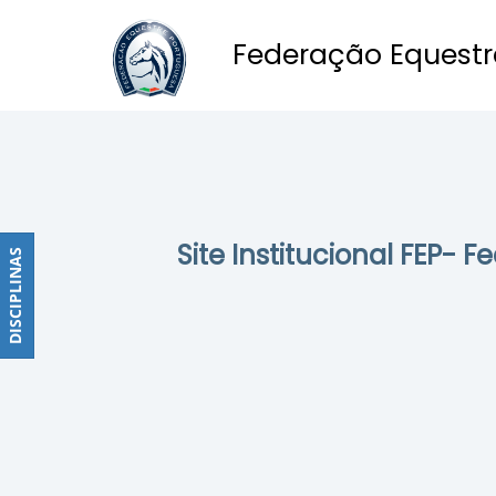
Federação Equestr
Obstáculos
PROGRAMAS
DE
COMPETIÇÕES
CALENDÁRIO
Site Institucional FEP- 
DE
DISCIPLINAS
DISCIPLINAS
COMPETIÇÕES
RESULTADOS
RANKING
DOCUMENTOS
Dressage
e
Paradressage
CALENDÁRIO